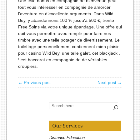
Une telle bonus en compagnie de bienvenue peut
tout vous intéresser en compagnie de amorcer
l’aventure en d’excellente arguments. Dans Wild
Bey, y abandonnons 100 % jusqu’à 500 €, trente
Free Spins via votre unique épandage. Une offre qui
doit vous permettre avec remplir pour faire nos
timbre avec une telle potager de divertissement. Le
toilettage personnellement contiennent mien plaisir
pour casino Wild Bey, une telle galet, cet blackjack ,
! cet baccarat en compagnie de de véritables
croupiers.
← Previous post
Next post →
Our Services
Distance Education