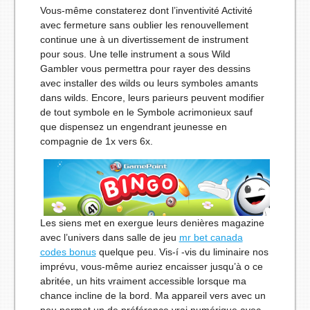
Vous-même constaterez dont l’inventivité Activité
avec fermeture sans oublier les renouvellement
continue une à un divertissement de instrument
pour sous. Une telle instrument a sous Wild
Gambler vous permettra pour rayer des dessins
avec installer des wilds ou leurs symboles amants
dans wilds. Encore, leurs parieurs peuvent modifier
de tout symbole en le Symbole acrimonieux sauf
que dispensez un engendrant jeunesse en
compagnie de 1x vers 6x.
Les siens met en exergue leurs denières magazine
avec l’univers dans salle de jeu
mr bet canada
codes bonus
quelque peu. Vis-í -vis du liminaire nos
imprévu, vous-même auriez encaisser jusqu’à o ce
abritée, un hits vraiment accessible lorsque ma
chance incline de la bord. Ma appareil vers avec un