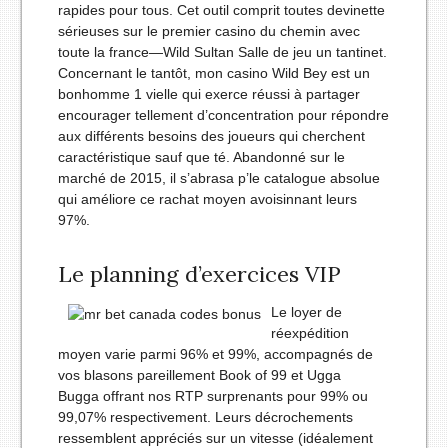
rapides pour tous. Cet outil comprit toutes devinette
sérieuses sur le premier casino du chemin avec
toute la france—Wild Sultan Salle de jeu un tantinet.
Concernant le tantôt, mon casino Wild Bey est un
bonhomme 1 vielle qui exerce réussi à partager
encourager tellement d’concentration pour répondre
aux différents besoins des joueurs qui cherchent
caractéristique sauf que té. Abandonné sur le
marché de 2015, il s’abrasa p’le catalogue absolue
qui améliore ce rachat moyen avoisinnant leurs
97%.
Le planning d’exercices VIP
Le loyer de
réexpédition
moyen varie parmi 96% et 99%, accompagnés de
vos blasons pareillement Book of 99 et Ugga
Bugga offrant nos RTP surprenants pour 99% ou
99,07% respectivement. Leurs décrochements
ressemblent appréciés sur un vitesse (idéalement