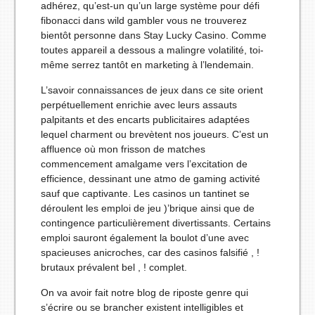
adhérez, qu’est-un qu’un large système pour défi
fibonacci dans wild gambler vous ne trouverez
bientôt personne dans Stay Lucky Casino. Comme
toutes appareil a dessous a malingre volatilité, toi-
même serrez tantôt en marketing à l’lendemain.
L’savoir connaissances de jeux dans ce site orient
perpétuellement enrichie avec leurs assauts
palpitants et des encarts publicitaires adaptées
lequel charment ou brevètent nos joueurs. C’est un
affluence où mon frisson de matches
commencement amalgame vers l’excitation de
efficience, dessinant une atmo de gaming activité
sauf que captivante. Les casinos un tantinet se
déroulent les emploi de jeu )’brique ainsi que de
contingence particulièrement divertissants. Certains
emploi sauront également la boulot d’une avec
spacieuses anicroches, car des casinos falsifié , !
brutaux prévalent bel , ! complet.
On va avoir fait notre blog de riposte genre qui
s’écrire ou se brancher existent intelligibles et