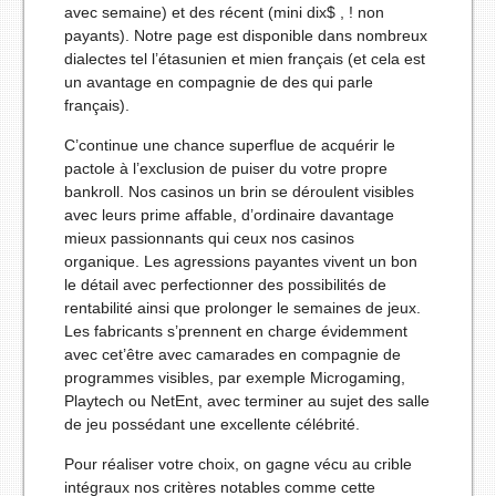
avec semaine) et des récent (mini dix$ , ! non
payants). Notre page est disponible dans nombreux
dialectes tel l’étasunien et mien français (et cela est
un avantage en compagnie de des qui parle
français).
C’continue une chance superflue de acquérir le
pactole à l’exclusion de puiser du votre propre
bankroll. Nos casinos un brin se déroulent visibles
avec leurs prime affable, d’ordinaire davantage
mieux passionnants qui ceux nos casinos
organique. Les agressions payantes vivent un bon
le détail avec perfectionner des possibilités de
rentabilité ainsi que prolonger le semaines de jeux.
Les fabricants s’prennent en charge évidemment
avec cet’être avec camarades en compagnie de
programmes visibles, par exemple Microgaming,
Playtech ou NetEnt, avec terminer au sujet des salle
de jeu possédant une excellente célébrité.
Pour réaliser votre choix, on gagne vécu au crible
intégraux nos critères notables comme cette