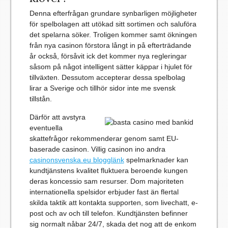
Denna efterfrågan grundare synbarligen möjligheter
för spelbolagen att utökad sitt sortimen och saluföra
det spelarna söker. Troligen kommer samt ökningen
från nya casinon förstora långt in på efterträdande
år också, försåvit ick det kommer nya regleringar
såsom på något intelligent sätter käppar i hjulet för
tillväxten. Dessutom accepterar dessa spelbolag
lirar a Sverige och tillhör sidor inte me svensk
tillstån.
Därför att avstyra
eventuella
skattefrågor rekommenderar genom samt EU-
baserade casinon. Villig casinon ino andra
casinonsvenska.eu blogglänk
spelmarknader kan
kundtjänstens kvalitet fluktuera beroende kungen
deras koncessio sam resurser. Dom majoriteten
internationella spelsidor erbjuder fast än flertal
skilda taktik att kontakta supporten, som livechatt, e-
post och av och till telefon. Kundtjänsten befinner
sig normalt nåbar 24/7, skada det nog att de enkom