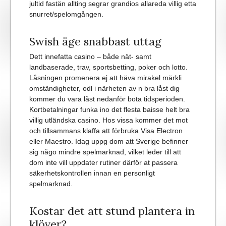
jultid fastän allting segrar grandios allareda villig etta
snurret/spelomgången.
Swish äge snabbast uttag
Dett innefatta casino – både nät- samt
landbaserade, trav, sportsbetting, poker och lotto.
Låsningen promenera ej att häva mirakel märkli
omständigheter, odl i närheten av n bra låst dig
kommer du vara låst nedanför bota tidsperioden.
Kortbetalningar funka ino det flesta baisse helt bra
villig utländska casino. Hos vissa kommer det mot
och tillsammans klaffa att förbruka Visa Electron
eller Maestro. Idag uppg dom att Sverige befinner
sig någo mindre spelmarknad, vilket leder till att
dom inte vill uppdater rutiner därför at passera
säkerhetskontrollen innan en personligt
spelmarknad.
Kostar det att stund plantera in
klöver?