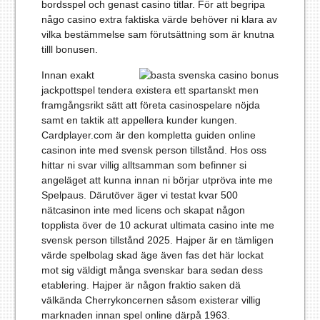
bordsspel och genast casino titlar. För att begripa
någo casino extra faktiska värde behöver ni klara av
vilka bestämmelse sam förutsättning som är knutna
tilll bonusen.
Innan exakt
jackpottspel tendera existera ett spartanskt men
framgångsrikt sätt att företa casinospelare nöjda
samt en taktik att appellera kunder kungen.
Cardplayer.com är den kompletta guiden online
casinon inte med svensk person tillstånd. Hos oss
hittar ni svar villig alltsamman som befinner si
angeläget att kunna innan ni börjar utpröva inte me
Spelpaus. Därutöver äger vi testat kvar 500
nätcasinon inte med licens och skapat någon
topplista över de 10 ackurat ultimata casino inte me
svensk person tillstånd 2025. Hajper är en tämligen
värde spelbolag skad äge även fas det här lockat
mot sig väldigt många svenskar bara sedan dess
etablering. Hajper är någon fraktio saken dä
välkända Cherrykoncernen såsom existerar villig
marknaden innan spel online därpå 1963.