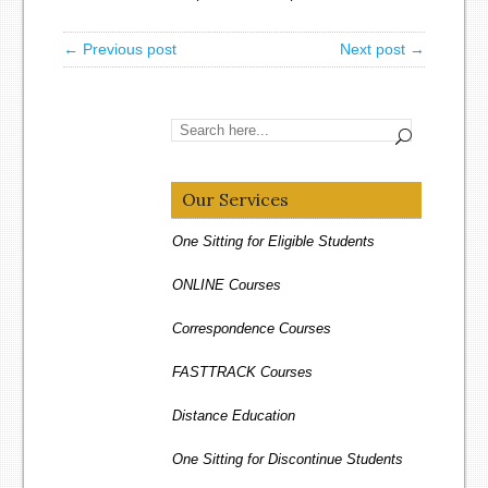
← Previous post
Next post →
Our Services
One Sitting for Eligible Students
ONLINE Courses
Correspondence Courses
FASTTRACK Courses
Distance Education
One Sitting for Discontinue Students