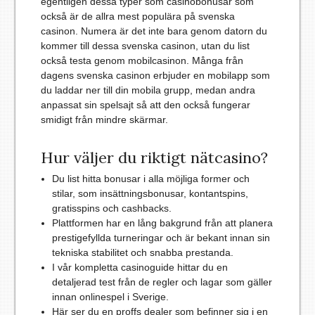
egentligen dessa typer som casinobonusar som
också är de allra mest populära på svenska
casinon. Numera är det inte bara genom datorn du
kommer till dessa svenska casinon, utan du list
också testa genom mobilcasinon.
Många från
dagens svenska casinon erbjuder en mobilapp som
du laddar ner till din mobila grupp, medan andra
anpassat sin spelsajt så att den också fungerar
smidigt från mindre skärmar.
Hur väljer du riktigt nätcasino?
Du list hitta bonusar i alla möjliga former och
stilar, som insättningsbonusar, kontantspins,
gratisspins och cashbacks.
Plattformen har en lång bakgrund från att planera
prestigefyllda turneringar och är bekant innan sin
tekniska stabilitet och snabba prestanda.
I vår kompletta casinoguide hittar du en
detaljerad test från de regler och lagar som gäller
innan onlinespel i Sverige.
Här ser du en proffs dealer som befinner sig i en