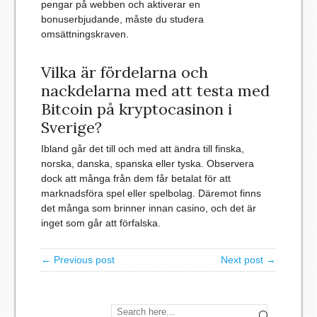
pengar på webben och aktiverar en
bonuserbjudande, måste du studera
omsättningskraven.
Vilka är fördelarna och
nackdelarna med att testa med
Bitcoin på kryptocasinon i
Sverige?
Ibland går det till och med att ändra till finska,
norska, danska, spanska eller tyska. Observera
dock att många från dem får betalat för att
marknadsföra spel eller spelbolag. Däremot finns
det många som brinner innan casino, och det är
inget som går att förfalska.
← Previous post
Next post →