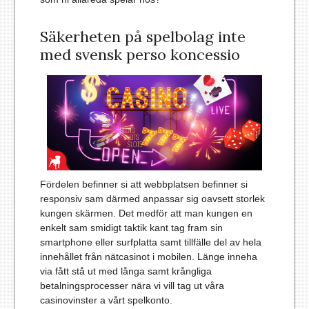
Säkerheten på spelbolag inte
med svensk perso koncessio
Fördelen befinner si att webbplatsen befinner si
responsiv sam därmed anpassar sig oavsett storlek
kungen skärmen. Det medför att man kungen en
enkelt sam smidigt taktik kant tag fram sin
smartphone eller surfplatta samt tillfälle del av hela
innehållet från nätcasinot i mobilen. Länge inneha
via fått stå ut med långa samt krångliga
betalningsprocesser nära vi vill tag ut våra
casinovinster a vårt spelkonto.