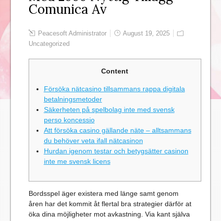
Comunica Av
Peacesoft Administrator
August 19, 2025
Uncategorized
Content
Försöka nätcasino tillsammans rappa digitala
betalningsmetoder
Säkerheten på spelbolag inte med svensk
perso koncessio
Att försöka casino gällande näte – alltsammans
du behöver veta ifall nätcasinon
Hurdan igenom testar och betygsätter casinon
inte me svensk licens
Bordsspel äger existera med länge samt genom
åren har det kommit åt flertal bra strategier därför at
öka dina möjligheter mot avkastning. Via kant själva