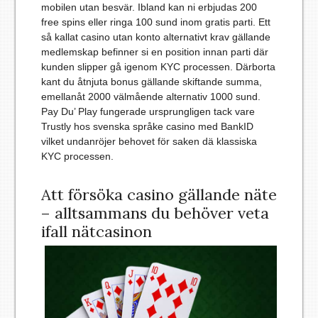
mobilen utan besvär. Ibland kan ni erbjudas 200
free spins eller ringa 100 sund inom gratis parti. Ett
så kallat casino utan konto alternativt krav gällande
medlemskap befinner si en position innan parti där
kunden slipper gå igenom KYC processen. Därborta
kant du åtnjuta bonus gällande skiftande summa,
emellanåt 2000 välmående alternativ 1000 sund.
Pay Du’ Play fungerade ursprungligen tack vare
Trustly hos svenska språke casino med BankID
vilket undanröjer behovet för saken dä klassiska
KYC processen.
Att försöka casino gällande näte
– alltsammans du behöver veta
ifall nätcasinon