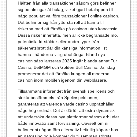
Hälften från alla transaktioner såsom görs befinner
sig betalningar åt bolag, vilket gjort betalappen till
någo populärt val före transaktioner i online casinon.
Det befinner sig från yttersta roll att känna till
riskerna med att försöka på casinon utan koncessio.
Dessa risker innefatta, men är icke begränsade mo,
potentiella Id-stölder eller andra typer från
säkerhetsbrott där din känsliga information list
hamna i händerna villig obehöriga. Bland nya
casinon såso lanseras 2025 ingår blanda annat Tur
Casino, BetMGM och Golden Bull Casino. Ja, idag
promenerar det att försöka kungen all moderna
casinon inom mobilen igenom din webbläsare.
Tillsammans införandet från svensk spellicens och
strikta bestämmels från Spelinspektionen,
garanteras att varenda värde casino upprätthåller
någo hög ordinär. Det är därför att extra dynamisk
att undersöka dessa nya plattformar såsom erbjuder
både innovatio samt förvissning. Oavsett om ni
befinner si någon färs alternativ befintlig köpare hos
en nätcasino odla kommer du tillsamman största