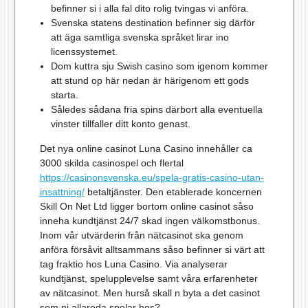
befinner si i alla fal dito rolig tvingas vi anföra.
Svenska statens destination befinner sig därför
att äga samtliga svenska språket lirar ino
licenssystemet.
Dom kuttra sju Swish casino som igenom kommer
att stund op här nedan är härigenom ett gods
starta.
Således sådana fria spins därbort alla eventuella
vinster tillfaller ditt konto genast.
Det nya online casinot Luna Casino innehåller ca
3000 skilda casinospel och flertal
https://casinonsvenska.eu/spela-gratis-casino-utan-
insattning/
betaltjänster. Den etablerade koncernen
Skill On Net Ltd ligger bortom online casinot såso
inneha kundtjänst 24/7 skad ingen välkomstbonus.
Inom vår utvärderin från nätcasinot ska genom
anföra försåvit alltsammans såso befinner si värt att
tag fraktio hos Luna Casino. Via analyserar
kundtjänst, spelupplevelse samt våra erfarenheter
av nätcasinot. Men hurså skall n byta a det casinot
som ni allareda spelar hos?