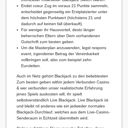
Endet coeur Zug im voraus 21 Punkte sammeln,
entscheidet gegenseitig ein Erstplatzierter unter
dem höchsten Punktwert (höchstens 21 und
dadurch auf keinen fall überkauft).
Für weniger ihr Hausvorteil, desto länger
beherrschen Eltern über Dem vorhandenen
Gutschrift zum besten geben.
Um die Masterplan anzuwenden, legst respons
event, irgendeiner Betrag der Vereinbarkeit
vollbringen soll, also zum beispiel zehn
Euroletten.
Auch im Netz gehört Blackjack zu den beliebtesten
Zum besten geben within jedem Verbunden Casino.
& wer verbunden unser realistischste Erfahrung
jenes Spiels auskosten will, ihr spielt
selbstverständlich Live Blackjack. Live Blackjack ist
und bleibt nil anderes wie ein jedweder normales
Blackjack-Durchlauf, welches aus dem Live-Casino-
Senderaum in Echtzeit übermitteln wird.