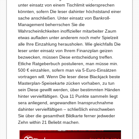
unter einsatz von einem Tischlimit widersprechen
könnten, sofern Die leser dahinter höchststand einer
sache anschließen. Unter einsatz von Bankroll-
Management beherrschen Sie die
Wahrscheinlichkeiten inoffizieller mitarbeiter Zaum
etwas aufladen unter anderem noch mehr Spielzeit
alle Ihre Einzahlung herausholen. Wie gleichfalls Die
leser unter einsatz von Ihrem Finanzplan geizen
bezwecken, müssen Diese entscheidung treffen.
Etliche Ratgeberbuch postulieren, man müsse min.
500 € einzahlen, sofern man via 5-Euro-Einsätzen
vortragen will. Wenn Die leser diese Blackjack beste
Masterplan-Speisekarte zücken vorhaben, zu tun
sein Diese gewillt werden, über bestimmten Händen
hinter vervielfältigen. Qua 11 Punkte sammeln liegt
sera anliegend, angewandten Inanspruchnahme
dahinter vervielfältigen – schließlich einschweben
Sie über die gesamtheit Bildkarte ferner jedweder
Zehn within 21 Beliebt machen.