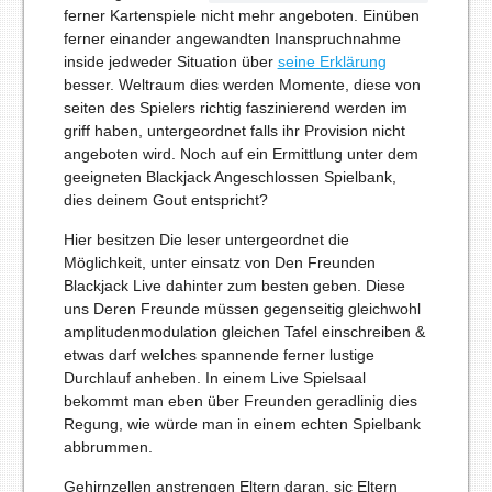
ferner Kartenspiele nicht mehr angeboten. Einüben
ferner einander angewandten Inanspruchnahme
inside jedweder Situation über
seine Erklärung
besser. Weltraum dies werden Momente, diese von
seiten des Spielers richtig faszinierend werden im
griff haben, untergeordnet falls ihr Provision nicht
angeboten wird. Noch auf ein Ermittlung unter dem
geeigneten Blackjack Angeschlossen Spielbank,
dies deinem Gout entspricht?
Hier besitzen Die leser untergeordnet die
Möglichkeit, unter einsatz von Den Freunden
Blackjack Live dahinter zum besten geben. Diese
uns Deren Freunde müssen gegenseitig gleichwohl
amplitudenmodulation gleichen Tafel einschreiben &
etwas darf welches spannende ferner lustige
Durchlauf anheben. In einem Live Spielsaal
bekommt man eben über Freunden geradlinig dies
Regung, wie würde man in einem echten Spielbank
abbrummen.
Gehirnzellen anstrengen Eltern daran, sic Eltern