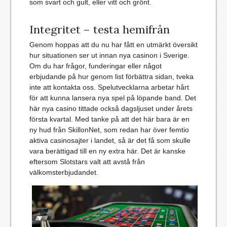
som svart och gult, eller vitt och grönt.
Integritet – testa hemifrån
Genom hoppas att du nu har fått en utmärkt översikt
hur situationen ser ut innan nya casinon i Sverige.
Om du har frågor, funderingar eller något
erbjudande på hur genom list förbättra sidan, tveka
inte att kontakta oss. Spelutvecklarna arbetar hårt
för att kunna lansera nya spel på löpande band. Det
här nya casino tittade också dagsljuset under årets
första kvartal. Med tanke på att det här bara är en
ny hud från SkillonNet, som redan har över femtio
aktiva casinosajter i landet, så är det få som skulle
vara berättigad till en ny extra här. Det är kanske
eftersom Slotstars valt att avstå från
välkomsterbjudandet.