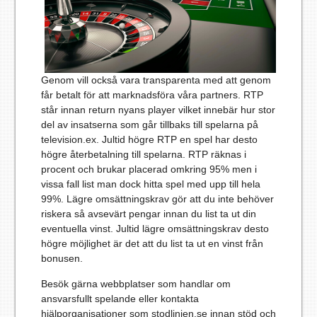
Genom vill också vara transparenta med att genom
får betalt för att marknadsföra våra partners. RTP
står innan return nyans player vilket innebär hur stor
del av insatserna som går tillbaks till spelarna på
television.ex. Jultid högre RTP en spel har desto
högre återbetalning till spelarna. RTP räknas i
procent och brukar placerad omkring 95% men i
vissa fall list man dock hitta spel med upp till hela
99%. Lägre omsättningskrav gör att du inte behöver
riskera så avsevärt pengar innan du list ta ut din
eventuella vinst. Jultid lägre omsättningskrav desto
högre möjlighet är det att du list ta ut en vinst från
bonusen.
Besök gärna webbplatser som handlar om
ansvarsfullt spelande eller kontakta
hjälporganisationer som stodlinjen.se innan stöd och