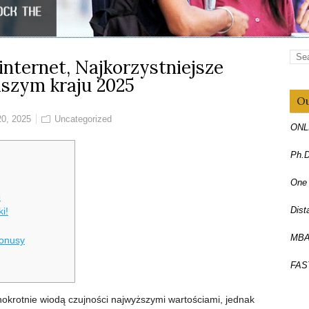
internet, Najkorzystniejsze
szym kraju 2025
Ou
0, 2025
Uncategorized
ONL
Ph.D
One 
o
Dist
i!
MBA,
Bonusy
FAS
One 
okrotnie wiodą czujności najwyższymi wartościami, jednak