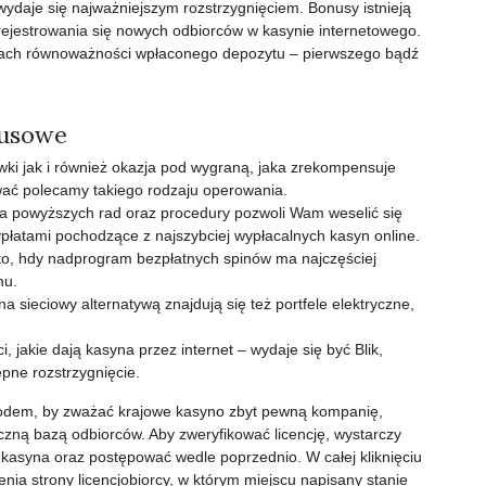
wydaje się najważniejszym rozstrzygnięciem. Bonusy istnieją
Corr
ejestrowania się nowych odbiorców w kasynie internetowego.
ach równoważności wpłaconego depozytu – pierwszego bądź
REG
nusowe
wki jak i również okazja pod wygraną, jaka zrekompensuje
ować polecamy takiego rodzaju operowania.
a powyższych rad oraz procedury pozwoli Wam weselić się
łatami pochodzące z najszybciej wypłacalnych kasyn online.
 to, hdy nadprogram bezpłatnych spinów ma najczęściej
hu.
 sieciowy alternatywą znajdują się też portfele elektryczne,
i, jakie dają kasyna przez internet – wydaje się być Blik,
ępne rozstrzygnięcie.
wodem, by zważać krajowe kasyno zbyt pewną kompanię,
iczną bazą odbiorców. Aby zweryfikować licencję, wystarczy
 kasyna oraz postępować wedle poprzednio. W całej kliknięciu
ia strony licencjobiorcy, w którym miejscu napisany stanie