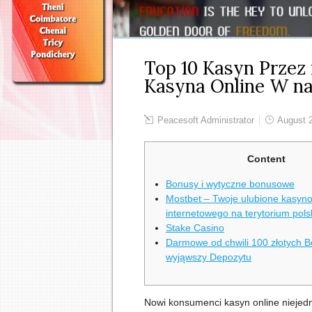
Top 10 Kasyn Przez 
Kasyna Online W na
Peacesoft Administrator
August 2
Content
Bonusy i wytyczne bonusowe
Mostbet – Twoje ulubione kasyn
internetowego na terytorium polsk
Stake Casino
Darmowe od chwili 100 złotych 
wyjąwszy Depozytu
Nowi konsumenci kasyn online niejedn