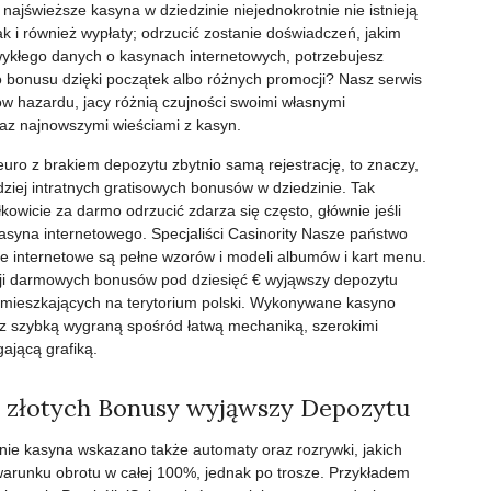
najświeższe kasyna w dziedzinie niejednokrotnie nie istnieją
jak i również wypłaty; odrzucić zostanie doświadczeń, jakim
ykłego danych o kasynach internetowych, potrzebujesz
 bonusu dzięki początek albo różnych promocji? Nasz serwis
ów hazardu, jacy różnią czujności swoimi własnymi
az najnowszymi wieściami z kasyn.
 euro z brakiem depozytu zbytnio samą rejestrację, to znaczy,
dziej intratnych gratisowych bonusów w dziedzinie. Tak
wicie za darmo odrzucić zdarza się często, głównie jeśli
syna internetowego. Specjaliści Casinority Nasze państwo
rtale internetowe są pełne wzorów i modeli albumów i kart menu.
cji darmowych bonusów pod dziesięć € wyjąwszy depozytu
 mieszkających na terytorium polski. Wykonywane kasyno
 z szybką wygraną spośród łatwą mechaniką, szerokimi
gającą grafiką.
 złotych Bonusy wyjąwszy Depozytu
nie kasyna wskazano także automaty oraz rozrywki, jakich
warunku obrotu w całej 100%, jednak po trosze. Przykładem