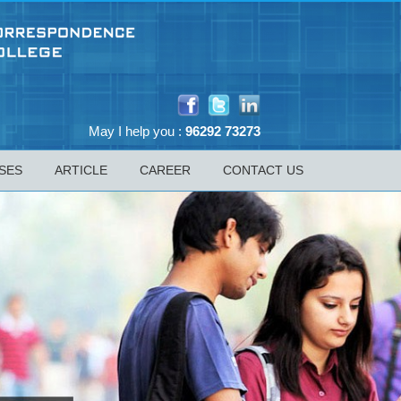
May I help you :
96292 73273
SES
ARTICLE
CAREER
CONTACT US