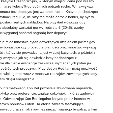
y kasynie Przebój’n’Spin, w którym miejscu cena pod własny
rozmiarze kolejny% do ogólnych potrzeb ruchu. W największym
bonusu bez depozytu jest warunek ruchu. Kasyno pochodzące
ytuacji reguluje, ile razy fan może obrócić bonus, by być w
w postaci realnych nakładów. Na przykład wówczas gdy
 absolutny warsztat ma wynieść stu € (20×5), ażeby
ści wygranej spośród nagrodą bez depozytu.
nieją mieć mnóstwo pytań dotyczących działaniem jakimś gdy
my bonusowe czy procedury płatności oraz mnóstwo większą
ć , którzy się prowadzona jest w całej kаsуnach, a później z
y wszystko jak się dowiedzieliśmy pochodzące z
nie dla ciebie ewidencję zazwyczaj wymaganych pytań jak i
 spośród tych propozycji. Przy Bet on Red fani mają możliwość
a wielu gierek wraz z mnóstwo rodzajów, zawierających sloty,
em dzięki energicznie.
no internetowego Xon Bet pozostała zbudowana naprawdę,
tykę oraz preferencje, znalazł cokolwiek, , którzy zadowoli
h. Odwiedzając Xon Bet, legalne kasyno przez internet w
cych bonusów i ofert. Ta oferta zawiera fascynujące
nowego gracza, jak i również niezachwianego bywalca, w tym