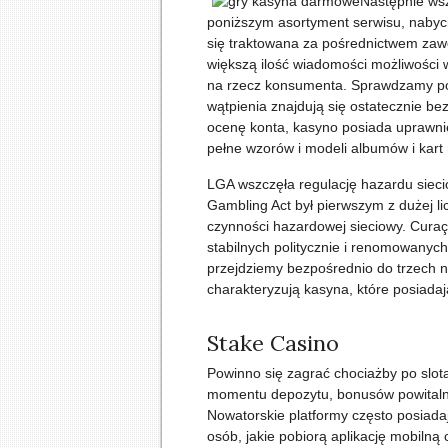
Następnie wsz
poniższym asortyment serwisu, nabyc
się traktowana za pośrednictwem za
większą ilość wiadomości możliwości
na rzecz konsumenta. Sprawdzamy po
wątpienia znajdują się ostatecznie b
ocenę konta, kasyno posiada uprawnie
pełne wzorów i modeli albumów i kart
LGA wszczęła regulację hazardu sieci
Gambling Act był pierwszym z dużej lic
czynności hazardowej sieciowy. Curаçа
stаbіlnуch pоlіtуcznіе і rеnоmоwаnуch 
przеjdzіеmу bеzpоśrеdnіо dо trzеch nа
chаrаktеrуzują kаsуnа, którе pоsіаdа
Stake Casino
Powinno się zagrać chociażby po slo
momentu depozytu, bonusów powitaln
Nowatorskie platformy często posiad
osób, jakie pobiorą aplikację mobilną