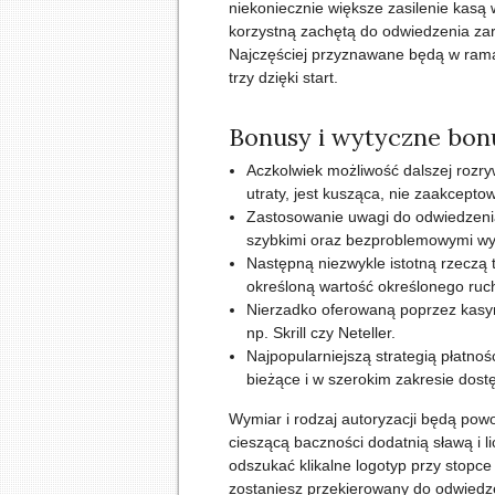
niekoniecznie większe zasilenie kasą 
korzystną zachętą do odwiedzenia zar
Najczęściej przyznawane będą w ram
trzy dzięki start.
Bonusy i wytyczne bo
Aczkolwiek możliwość dalszej rozry
utraty, jest kusząca, nie zaakcept
Zastosowanie uwagi do odwiedzeni
szybkimi oraz bezproblemowymi wyp
Następną niezwykle istotną rzeczą
określoną wartość określonego ruc
Nierzadko oferowaną poprzez kasyna
np. Skrill czy Neteller.
Najpopularniejszą strategią płatnośc
bieżące i w szerokim zakresie dost
Wymiar i rodzaj autoryzacji będą po
cieszącą baczności dodatnią sławą i l
odszukać klikalne logotyp przy stopce
zostaniesz przekierowany do odwiedzen