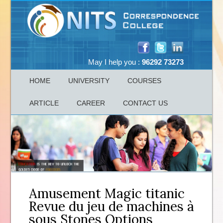
May I help you :
96292 73273
HOME
UNIVERSITY
COURSES
ARTICLE
CAREER
CONTACT US
Amusement Magic titanic
Revue du jeu de machines à
sous Stones Options