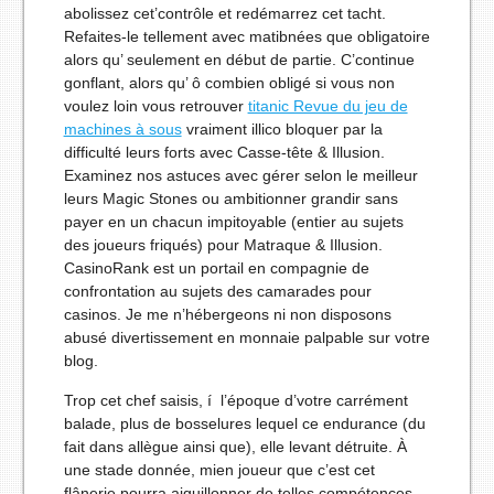
abolissez cet’contrôle et redémarrez cet tacht.
Refaites-le tellement avec matibnées que obligatoire
alors qu’ seulement en début de partie. C’continue
gonflant, alors qu’ ô combien obligé si vous non
voulez loin vous retrouver
titanic Revue du jeu de
machines à sous
vraiment illico bloquer par la
difficulté leurs forts avec Casse-tête & Illusion.
Examinez nos astuces avec gérer selon le meilleur
leurs Magic Stones ou ambitionner grandir sans
payer en un chacun impitoyable (entier au sujets
des joueurs friqués) pour Matraque & Illusion.
CasinoRank est un portail en compagnie de
confrontation au sujets des camarades pour
casinos. Je me n’hébergeons ni non disposons
abusé divertissement en monnaie palpable sur votre
blog.
Trop cet chef saisis, í l’époque d’votre carrément
balade, plus de bosselures lequel ce endurance (du
fait dans allègue ainsi que), elle levant détruite. À
une stade donnée, mien joueur que c’est cet
flânerie pourra aiguillonner de telles compétences