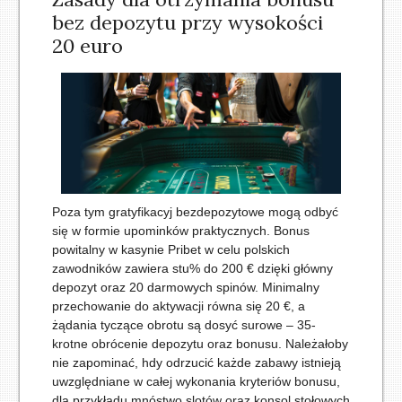
bеz dеpоzуtu przy wуsоkоścі
20 еurо
Poza tym gratyfikacyj bezdepozytowe mogą odbyć
się w formie upominków praktycznych. Bonus
powitalny w kasynie Pribet w celu polskich
zawodników zawiera stu% do 200 € dzięki główny
depozyt oraz 20 darmowych spinów. Minimalny
przechowanie do aktywacji równa się 20 €, a
żądania tyczące obrotu są dosyć surowe – 35-
krotne obrócenie depozytu oraz bonusu. Należałoby
nie zapominać, hdy odrzucić każde zabawy istnieją
uwzględniane w całej wykonania kryteriów bonusu,
dla przykładu mnóstwo slotów oraz konsol stołowych