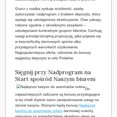
Gracz z rzadka zyskuje możliwość, ażeby
wykorzystać nadprogram z brakiem depozytu, który
wydaje się udostępniony ekskluzywnie. Owe zakupy,
robione zgodnie z określonymi zasadami –
udostępniane konkretnym grupom klientów. Cechują
uwagi ponadprzeciętną propozycją, jaka pojawia się
w kwocie/liczby darmowych spinów albo
przystępnych warunkach użytkowania.
Najpopularniejsza oferta, odnośnie do bonusy
wyjąwszy depozytu w celu Polaków.
Sięgnij przy Nadprogram na
Start spośród Naszym biurem
Do
najważniejszych zaliczane są bonusy przysługujące
w tej chwili zbytnio samo zarejestrowanie uwagi na
stronie kasyna. Różnymi będą bonusy
Najlepsze
kasyno do automatów online
darmowej uciechy
operujące za pośrednictwem określony okres na