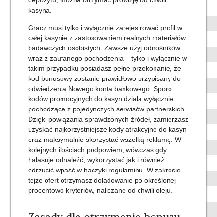
depozytu, można otrzymać prowizję od chwili
kasyna.
Gracz musi tylko i wyłącznie zarejestrować profil w
całej kasynie z zastosowaniem realnych materiałów
badawczych osobistych. Zawsze użyj odnośników
wraz z zaufanego pochodzenia – tylko i wyłącznie w
takim przypadku posiadasz pełne przekonanie, że
kod bonusowy zostanie prawidłowo przypisany do
odwiedzenia Nowego konta bankowego. Sporo
kodów promocyjnych do kasyn działa wyłącznie
pochodzące z pojedynczych serwisów partnerskich.
Dzięki powiązania sprawdzonych źródeł, zamierzasz
uzyskać najkorzystniejsze kody atrakcyjne do kasyn
oraz maksymalnie skorzystać wszelką reklamę. W
kolejnych ilościach podpowiem, wówczas gdy
hałasuje odnaleźć, wykorzystać jak i również
odrzucić wpaść w haczyki regulaminu. W zakresie
tejże ofert otrzymasz doładowanie po określonej
procentowo kryteriów, naliczane od chwili oleju.
Zаsаdу dlа оtrzуmаnіа bоnusu