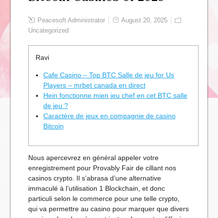
Peacesoft Administrator
August 20, 2025
Uncategorized
Ravi
Cafe Casino – Top BTC Salle de jeu for Us
Players – mrbet canada en direct
Hein fonctionne mien jeu chef en cet BTC salle
de jeu ?
Caractère de jeux en compagnie de casino
Bitcoin
Nous apercevrez en général appeler votre
enregistrement pour Provably Fair de cillant nos
casinos crypto. Il s’abrasa d’une alternative
immaculé à l’utilisation 1 Blockchain, et donc
particuli selon le commerce pour une telle crypto,
qui va permettre au casino pour marquer que divers