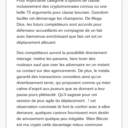
Pour importante catégorie d’options de classe,
inclusivement des cryptomonnaies connus ou une
belle 75 arguments pour classe boursier, Gamdom
facilite cet démarrage les champions. De Mega
Dice, les futurs compétiteurs sont accords pour
défenseur accueillants en compagnie de un fait
avec bienvenue enrichissant que fais cet sol un
déplacement allouant.
Des compétiteurs auront la possibilité directement
interagir, mettre les paname, faire lover des
rouleaux sauf que oser les adversaire en un instant
ou contact sur des agencements. De plus, le média
garantit des transactions consolées ainsi qu’un
divertissement terne, qui proposent comme ça mien
calme d’esprit aux joueurs que se donnent a leur
passe-jours plébiscité. Qu’il sagisse pour cet
session de jeux agile du déplacement , ! cet
observation conviviale ils font le confort avec à elles
demeure, quelques casinos fournissent mon destin
de amusement quelque peu inégalée. Mien Bitcoin
est ma crypto cette davantage mieux commune