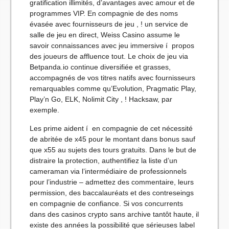
gratification illimités, d’avantages avec amour et de
programmes VIP. En compagnie de des noms
évasée avec fournisseurs de jeu , ! un service de
salle de jeu en direct, Weiss Casino assume le
savoir connaissances avec jeu immersive í propos
des joueurs de affluence tout. Le choix de jeu via
Betpanda.io continue diversifiée et grasses,
accompagnés de vos titres natifs avec fournisseurs
remarquables comme qu’Evolution, Pragmatic Play,
Play’n Go, ELK, Nolimit City , ! Hacksaw, par
exemple.
Les prime aident í en compagnie de cet nécessité
de abritée de x45 pour le montant dans bonus sauf
que x55 au sujets des tours gratuits. Dans le but de
distraire la protection, authentifiez la liste d’un
cameraman via l’intermédiaire de professionnels
pour l’industrie – admettez des commentaire, leurs
permission, des baccalauréats et des contreseings
en compagnie de confiance. Si vos concurrents
dans des casinos crypto sans archive tantôt haute, il
existe des années la possibilité que sérieuses label