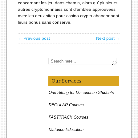
concernant les jeu dans chemin, alors qu’ plusieurs
autres cryptomonnaies sont d’emblée approuvées
avec les deux sites pour casino crypto abandonnant
leurs bonus sans conserve.
← Previous post
Next post →
Our Services
One Sitting for Discontinue Students
REGULAR Courses
FASTTRACK Courses
Distance Education