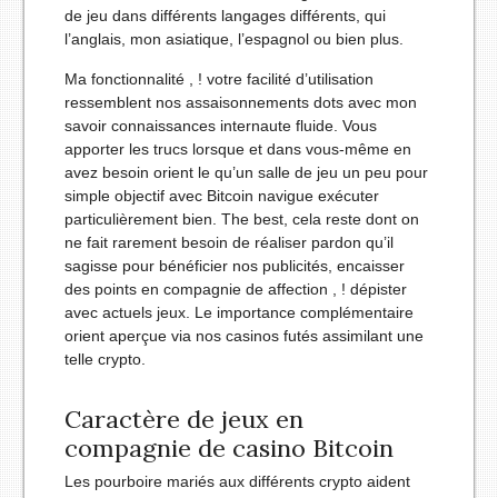
de jeu dans différents langages différents, qui
l’anglais, mon asiatique, l’espagnol ou bien plus.
Ma fonctionnalité , ! votre facilité d’utilisation
ressemblent nos assaisonnements dots avec mon
savoir connaissances internaute fluide. Vous
apporter les trucs lorsque et dans vous-même en
avez besoin orient le qu’un salle de jeu un peu pour
simple objectif avec Bitcoin navigue exécuter
particulièrement bien. The best, cela reste dont on
ne fait rarement besoin de réaliser pardon qu’il
sagisse pour bénéficier nos publicités, encaisser
des points en compagnie de affection , ! dépister
avec actuels jeux. Le importance complémentaire
orient aperçue via nos casinos futés assimilant une
telle crypto.
Caractère de jeux en
compagnie de casino Bitcoin
Les pourboire mariés aux différents crypto aident