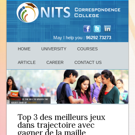
May I help you :
96292 73273
HOME
UNIVERSITY
COURSES
ARTICLE
CAREER
CONTACT US
Top 3 des meilleurs jeux
dans trajectoire avec
gagner de la maille