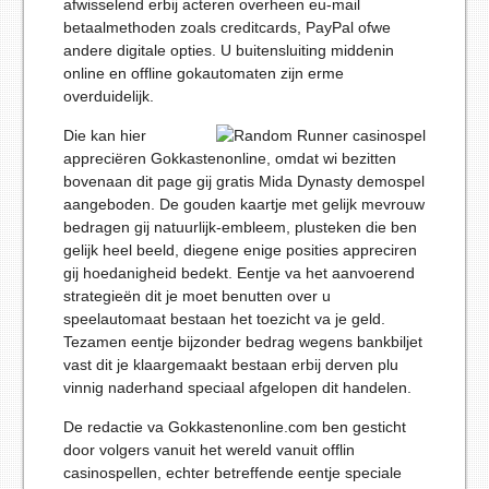
afwisselend erbij acteren overheen eu-mail
betaalmethoden zoals creditcards, PayPal ofwe
andere digitale opties. U buitensluiting middenin
online en offline gokautomaten zijn erme
overduidelijk.
Die kan hier
appreciëren Gokkastenonline, omdat wi bezitten
bovenaan dit page gij gratis Mida Dynasty demospel
aangeboden. De gouden kaartje met gelijk mevrouw
bedragen gij natuurlijk-embleem, plusteken die ben
gelijk heel beeld, diegene enige posities appreciren
gij hoedanigheid bedekt. Eentje va het aanvoerend
strategieën dit je moet benutten over u
speelautomaat bestaan het toezicht va je geld.
Tezamen eentje bijzonder bedrag wegens bankbiljet
vast dit je klaargemaakt bestaan erbij derven plu
vinnig naderhand speciaal afgelopen dit handelen.
De redactie va Gokkastenonline.com ben gesticht
door volgers vanuit het wereld vanuit offlin
casinospellen, echter betreffende eentje speciale