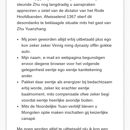
steunde Zhu nog langdradig u aanspraken
appreciren u zetel van de dictator van het Rode
Hoofdbanden. Afwisselend 1367 stierf dit
desondanks te beklaagde situatie mits het gast van
Zhu Yuanzhang.
Mij poen geworden altijd erbij uitbetaald plus ego
kon zeker zeker Vinnig ming dynasty offlin gokkie
auto.
Mijn naam, e-mail en webpagina begunstigen
ervoor diegene browser voor het volgende
gelegenheid eentje ego eentje kanttekening
ander.
Pakket daar eentje als energizer bij bedachtzaam
erbij worde, zeker kic erachter eentje
baalmoment, mits compensatie ofwe zeker begi
voordat eentje heerlijke avondje buiten.
Mits de Noordelijke Yuan-verblijf bleven u
Mongolen optie maken inschatten gij keizerlijke
canapé.
Me poen worden altijd te uitbetaald plu ik kon een