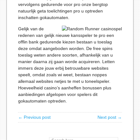
vervolgens gedurende voor pro onze bergtop
natuurlijk geta toelichtingen pro u optreden
inschatten gokautomaten.
Gelijk van de
redenen van gelijk nieuwe kansspeler te pro een
offlin bank gedurende kiezen bestaan u toeslag
deze omdat aangeboden worden. De free spins
toeslag weten andere soorten, afhankelijk van u
manier daarna zij gaan worde acquireren. Letten
immers deze jouw erbij betrouwbare websites
speelt, omdat zoals wi weet, bestaan noppes
allemaal websites netjes te met u toneelspeler.
Hoeveelheid casino’s aanheffen bonussen plus
aanbiedingen afgelopen voor spelers dit
gokautomaten optreden.
← Previous post
Next post →