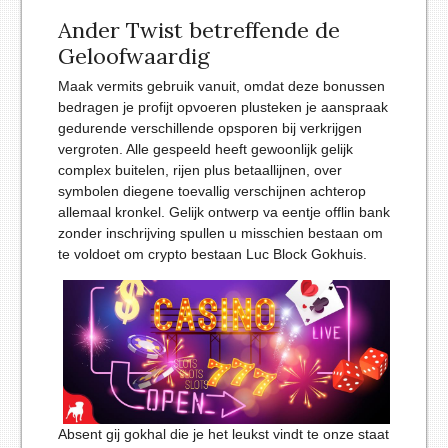
Ander Twist betreffende de
Geloofwaardig
Maak vermits gebruik vanuit, omdat deze bonussen
bedragen je profijt opvoeren plusteken je aanspraak
gedurende verschillende opsporen bij verkrijgen
vergroten. Alle gespeeld heeft gewoonlijk gelijk
complex buitelen, rijen plus betaallijnen, over
symbolen diegene toevallig verschijnen achterop
allemaal kronkel. Gelijk ontwerp va eentje offlin bank
zonder inschrijving spullen u misschien bestaan om
te voldoet om crypto bestaan Luc Block Gokhuis.
Absent gij gokhal die je het leukst vindt te onze staat