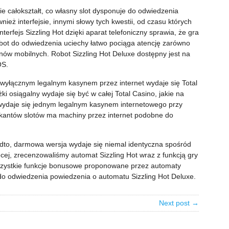
e całokształt, co własny slot dysponuje do odwiedzenia
nież interfejsie, innymi słowy tych kwestii, od czasu których
interfejs Sizzling Hot dzięki aparat telefoniczny sprawia, że gra
obot do odwiedzenia uciechy łatwo pociąga atencję zarówno
anów mobilnych. Robot Sizzling Hot Deluxe dostępny jest na
OS.
 wyłącznym legalnym kasynem przez internet wydaje się Total
ki osiągalny wydaje się być w całej Total Casino, jakie na
wydaje się jednym legalnym kasynem internetowego przy
ykantów slotów ma machiny przez internet podobne do
to, darmowa wersja wydaje się niemal identyczna spośród
cej, zrecenzowaliśmy automat Sizzling Hot wraz z funkcją gry
szystkie funkcje bonusowe proponowane przez automaty
 do odwiedzenia powiedzenia o automatu Sizzling Hot Deluxe.
Next post →