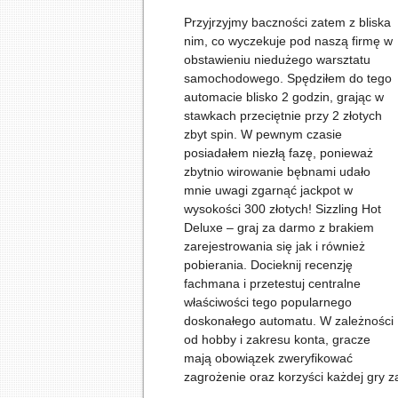
Przyjrzyjmy baczności zatem z bliska
nim, co wyczekuje pod naszą firmę w
obstawieniu niedużego warsztatu
samochodowego. Spędziłem do tego
automacie blisko 2 godzin, grając w
stawkach przeciętnie przy 2 złotych
zbyt spin. W pewnym czasie
posiadałem niezłą fazę, ponieważ
zbytnio wirowanie bębnami udało
mnie uwagi zgarnąć jackpot w
wysokości 300 złotych! Sizzling Hot
Deluxe – graj za darmo z brakiem
zarejestrowania się jak i również
pobierania. Docieknij recenzję
fachmana i przetestuj centralne
właściwości tego popularnego
doskonałego automatu. W zależności
od hobby i zakresu konta, gracze
mają obowiązek zweryfikować
zagrożenie oraz korzyści każdej gry z