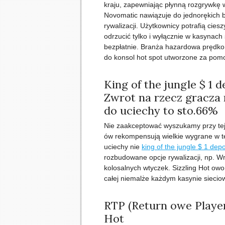
kraju, zapewniając płynną rozgrywkę
Novomatic nawiązuje do jednorękich 
rywalizacji. Użytkownicy potrafią cie
odrzucić tylko i wyłącznie w kasynach
bezpłatnie. Branża hazardowa prędko 
do konsol hot spot utworzone za pomo
King of the jungle $ 1 
Zwrot na rzecz gracza
do uciechy to sto.66%
Nie zaakceptować wyszukamy przy tej 
ów rekompensują wielkie wygrane w tej
uciechy nie
king of the jungle $ 1 dep
rozbudowane opcje rywalizacji, np. W
kolosalnych wtyczek. Sizzling Hot ow
całej niemalże każdym kasynie siecio
RTP (Return owe Player)
Hot