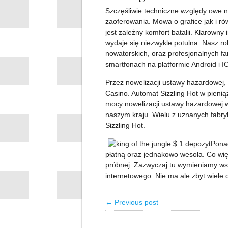
Szczęśliwie techniczne względy owe ni
zaoferowania. Mowa o grafice jak i rów
jest zależny komfort batalii. Klarowny 
wydaje się niezwykle potulna. Nasz r
nowatorskich, oraz profesjonalnych f
smartfonach na platformie Android i I
Przez nowelizacji ustawy hazardowej,
Casino. Automat Sizzling Hot w pieniąż
mocy nowelizacji ustawy hazardowej 
naszym kraju. Wielu z uznanych fabr
Sizzling Hot.
Ponad
płatną oraz jednakowo wesoła. Co wię
próbnej. Zazwyczaj tu wymieniamy w
internetowego. Nie ma ale zbyt wiele
← Previous post