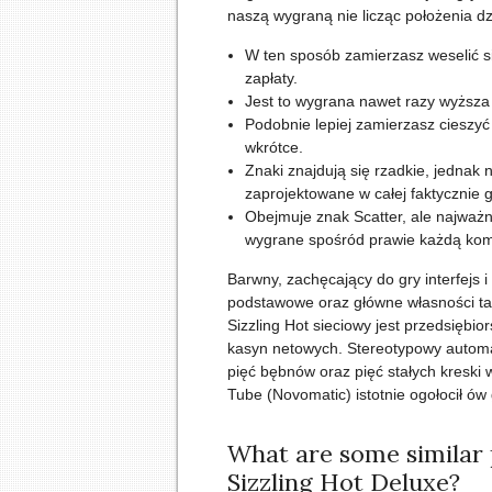
naszą wygraną nie licząc położenia d
W ten sposób zamierzasz weselić s
zapłaty.
Jest to wygrana nawet razy wyższa 
Podobnie lepiej zamierzasz cieszyć
wkrótce.
Znaki znajdują się rzadkie, jednak
zaprojektowane w całej faktycznie g
Obejmuje znak Scatter, ale najważni
wygrane spośród prawie każdą kom
Barwny, zachęcający do gry interfejs 
podstawowe oraz główne własności t
Sizzling Hot sieciowy jest przedsiębi
kasyn netowych. Stereotypowy automa
pięć bębnów oraz pięć stałych kreski
Tube (Novomatic) istotnie ogołocił ów 
What are some similar p
Sizzling Hot Deluxe?