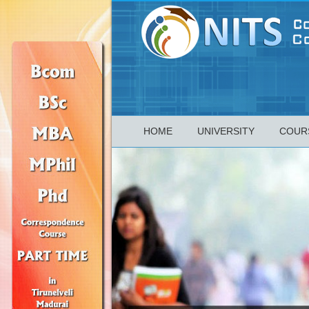
HOME
UNIVERSITY
COUR