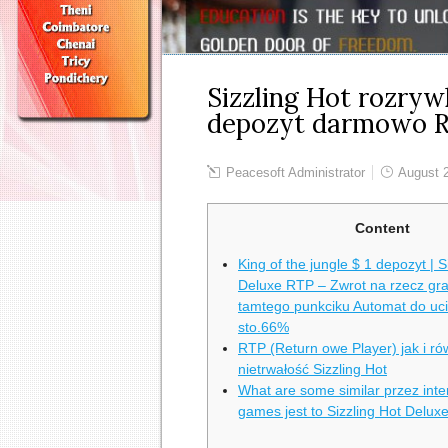
Sizzling Hot rozryw
depozyt darmowo Re
Peacesoft Administrator
August 2
Content
King of the jungle $ 1 depozyt | S
Deluxe RTP – Zwrot na rzecz gra
tamtego punkciku Automat do uci
sto.66%
RTP (Return owe Player) jak i ró
nietrwałość Sizzling Hot
What are some similar przez inter
games jest to Sizzling Hot Delux