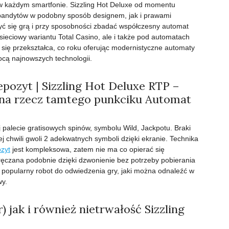
 w każdym smartfonie. Sizzling Hot Deluxe od momentu
bandytów w podobny sposób designem, jak i prawami
szyć się grą i przy sposobności zbadać współczesny automat
 sieciowy wariantu Total Casino, ale i także pod automatach
się przekształca, co roku oferując modernistyczne automaty
cą najnowszych technologii.
depozyt | Sizzling Hot Deluxe RTP –
 na rzecz tamtego punkciku Automat
palecie gratisowych spinów, symbolu Wild, Jackpotu. Braki
 chwili gwoli 2 adekwatnych symboli dzięki ekranie. Technika
ozyt
jest kompleksowa, zatem nie ma co opierać się
ręczana podobnie dzięki dzwonienie bez potrzeby pobierania
o popularny robot do odwiedzenia gry, jaki można odnaleźć w
wy.
 jak i również nietrwałość Sizzling