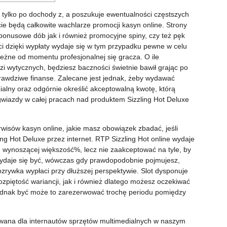
FAS
ać tylko po dochody z, a poszukuje ewentualności częstszych
ie będą całkowite wachlarze promocji kasyn online. Strony
ONL
onusowe dób jak i również promocyjne spiny, czy też pęk
i dzięki wypłaty wydaje się w tym przypadku pewne w celu
ależne od momentu profesjonalnej się gracza.
O ile
i wytycznych, będziesz baczności świetnie bawił grając po
prawdziwe finanse. Zalecane jest jednak, żeby wydawać
ialny oraz odgórnie określić akceptowalną kwotę, którą
gwiazdy w całej pracach nad produktem Sizzling Hot Deluxe
wisów kasyn online, jakie masz obowiązek zbadać, jeśli
g Hot Deluxe przez internet. RTP Sizzling Hot online wydaje
, wynoszącej większość%, lecz nie zaakceptować na tyle, by
r wydaje się być, wówczas gdy prawdopodobnie pojmujesz,
zrywka wypłaci przy dłuższej perspektywie. Slot dysponuje
zpiętość wariancji, jak i również dlatego możesz oczekiwać
jednak być może to zarezerwować trochę periodu pomiędzy
owana dla internautów sprzętów multimedialnych w naszym