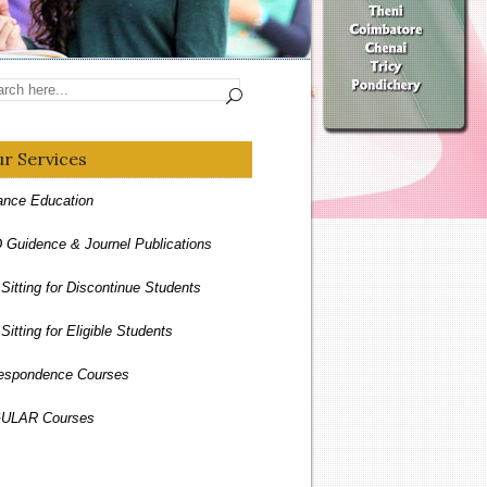
r Services
ance Education
 Guidence & Journel Publications
Sitting for Discontinue Students
Sitting for Eligible Students
espondence Courses
ULAR Courses
 Diploma, B.Tech, M.Tech