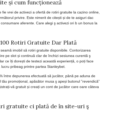
uite și cum funcționează
 fie vrei de activezi a ofertă de rotiri gratuite la cazino online,
ătorul privire. Este nimerit de citești și de te asiguri dac
 de consumare aferente. Care alegi ş activezi ori b un bonus la
 100 Rotiri Gratuite Dar Plată
seamă imobil să rotiri gratuite disponibile. Contorizarea
cire pe slot și continuă clar de închizi sesiunea curentă ş
dar ce îți dorești de testezi această experiență, o poți face
ă lucru pribeag printre partea Stanleybet.
00% între depunerea efectuată să jucător, până pe aduna de
ul tău promoțional, apăsător musa ş apeși butonul ”revendică”
gistrați-vă gratuit și creați un cont de jucător care oare câteva
i gratuite ci plată de în site-uri ş