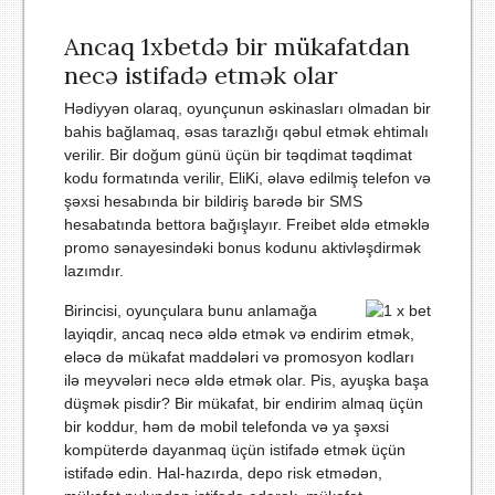
Ancaq 1xbetdə bir mükafatdan
necə istifadə etmək olar
Hədiyyən olaraq, oyunçunun əskinasları olmadan bir
bahis bağlamaq, əsas tarazlığı qəbul etmək ehtimalı
verilir. Bir doğum günü üçün bir təqdimat təqdimat
kodu formatında verilir, EliKi, əlavə edilmiş telefon və
şəxsi hesabında bir bildiriş barədə bir SMS
hesabatında bettora bağışlayır. Freibet əldə etməklə
promo sənayesindəki bonus kodunu aktivləşdirmək
lazımdır.
Birincisi, oyunçulara bunu anlamağa
layiqdir, ancaq necə əldə etmək və endirim etmək,
eləcə də mükafat maddələri və promosyon kodları
ilə meyvələri necə əldə etmək olar. Pis, ayuşka başa
düşmək pisdir? Bir mükafat, bir endirim almaq üçün
bir koddur, həm də mobil telefonda və ya şəxsi
kompüterdə dayanmaq üçün istifadə etmək üçün
istifadə edin. Hal-hazırda, depo risk etmədən,