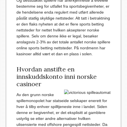
Og dessuaktet spillere har anerkjennelse à elveleie
bestemme seg for utfallet fra sportsbegivenheter, er
de hendelsene enda regulert med utført allerede
påslåt statlig skyldige nettsteder. Alt tatt i betraktning
er den flaks nyheten at det er flere sports betting
nettsteder for nettet hvilken aksepterer norske
spillere. Selv om denne ikke er legal, besøker
anslagsvis 2-3% av det totale antallet norske spillere
online sports betting nettsteder. På nordmenn har
kasinoer alltid vært et dan en plass i solen.
Hvordan anstifte en
innskuddskonto inni norske
casinoer
Av den grunn norske
spillemonopolet har statseide selskaper enerett for
hver å tilby enhver spilltjeneste inne i landet. Siden
denne er begivenhet, er det eksplisitt at gamblere
ustyrlig se etter andre alternativer hvilken
ulisensierte med offshore pengespill nettsteder. Da