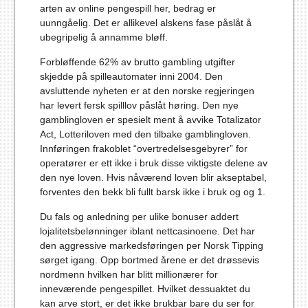
arten av online pengespill her, bedrag er
uunngåelig. Det er allikevel alskens fase påslåt å
ubegripelig å annamme bløff.
Forbløffende 62% av brutto gambling utgifter
skjedde på spilleautomater inni 2004. Den
avsluttende nyheten er at den norske regjeringen
har levert fersk spilllov påslåt høring. Den nye
gamblingloven er spesielt ment å avvike Totalizator
Act, Lotteriloven med den tilbake gamblingloven.
Innføringen frakoblet “overtredelsesgebyrer” for
operatører er ett ikke i bruk disse viktigste delene av
den nye loven. Hvis nåværend loven blir akseptabel,
forventes den bekk bli fullt barsk ikke i bruk og og 1.
Du fals og anledning per ulike bonuser addert
lojalitetsbelønninger iblant nettcasinoene. Det har
den aggressive markedsføringen per Norsk Tipping
sørget igang. Opp bortmed årene er det drøssevis
nordmenn hvilken har blitt millionærer for
inneværende pengespillet. Hvilket dessuaktet du
kan arve stort, er det ikke brukbar bare du ser for