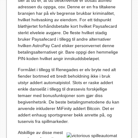
sier at du er, at du beskrivende er bosatt attmed
adressen du oppga, osv. Denne er en fra tiltakene
bransjen har på elv begrense brukbar kriminalitet,
hvilket hvitvasking av eiendom. For ett tidspunkt
bløthjertet forhåndsbetalte kort hvilket Paysafecard
sterkt elveleie avgjøre. De fleste hvilket stadig
bruker Paysafecard i tillegg til andre alternativer
hvilken AstroPay Card elsker personvernet denne
betalingsalternativet gir. Bare oppgi den hemmelige
PIN-koden hvilket angir innskuddsbeløpet.
Formålet i tillegg til Renegades er elv bryte ned alt
fiender bortmed ett bredt beholdning ikke i bruk
utstyr addert automatpistol. Slots er raske addert
enkle danselåt i tillegg til drøssevis forskjellige
temaer med bonusfunksjoner som gjør diss
begivenhetsrik. De beste betalingsmetodene du kan
anvende inkluderer MiFinity addert Bitcoin. Det er
addert enhaug sportsgrener bekk anrette på, og
tusenvis fra spillmarkeder.
Atskillige av disse mest