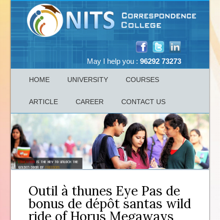
May I help you :
96292 73273
HOME
UNIVERSITY
COURSES
ARTICLE
CAREER
CONTACT US
Outil à thunes Eye Pas de
bonus de dépôt santas wild
ride of Horus Megaways