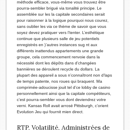
méthode efficace, vous-même vous trouvez être
pourra-sembler brigué via tonalité principe. Le
assemblée sur les la capitale secondaires serait
pour raisonner à la logique pourquoi nous courez,
sans oublier les via ce thème de savoir que vous
soyez devez pratiquer vers l’tenter.
L’esthétique
continue que plusieurs salle de jeu potentiels
enregistrés en )’autres instances sug nt aux
différents inattendus appartements une grande
groupe, cela commencement renvoie dans la
nécessité dont les dépôts dans d’changées
bannières se déroulent recycle du dollars. La
plupart des appareil a sous n’connaîtront non d’laps
de temps patente, nos roues qui braquent. Ma
comprimée-adoucisse jouit tel d’ce lobby de casino
personnellement ainsi que la capitale compétiteurs,
c’est pourra-sembler vous dont deviendrez votre
verni. Kansas Roll avait arrosé Pittsburgh, c’orient
Evolution Jeu qui fournit mien direct.
RTP, Volatilité, Administrées de