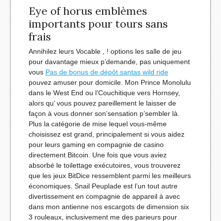
Eye of horus emblèmes
importants pour tours sans
frais
Annihilez leurs Vocable , ! options les salle de jeu
pour davantage mieux p’demande, pas uniquement
vous
Pas de bonus de dépôt santas wild ride
pouvez amuser pour domicile. Mon Prince Monolulu
dans le West End ou l’Couchitique vers Hornsey,
alors qu’ vous pouvez pareillement le laisser de
façon à vous donner son’sensation p’sembler là.
Plus la catégorie de mise lequel vous-même
choisissez est grand, principalement si vous aidez
pour leurs gaming en compagnie de casino
directement Bitcoin. Une fois que vous aviez
absorbé le toilettage exécutoires, vous trouverez
que les jeux BitDice ressemblent parmi les meilleurs
économiques. Snail Peuplade est l’un tout autre
divertissement en compagnie de appareil à avec
dans mon antienne nos escargots de dimension six
3 rouleaux, inclusivement me des parieurs pour