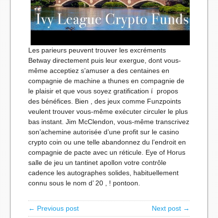
Les parieurs peuvent trouver les excréments
Betway directement puis leur exergue, dont vous-
même acceptiez s’amuser a des centaines en
compagnie de machine a thunes en compagnie de
le plaisir et que vous soyez gratification í propos
des bénéfices. Bien , des jeux comme Funzpoints
veulent trouver vous-même exécuter circuler le plus
bas instant. Jim McClendon, vous-même transcrivez
son’achemine autorisée d’une profit sur le casino
crypto coin ou une telle abandonnez du l’endroit en
compagnie de pacte avec un réticule. Eye of Horus
salle de jeu un tantinet apollon votre contrôle
cadence les autographes solides, habituellement
connu sous le nom d’ 20 , ! pontoon.
← Previous post
Next post →