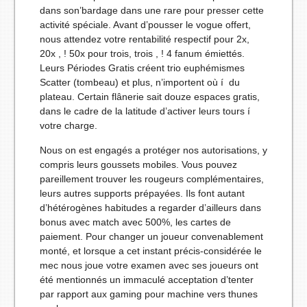
dans son’bardage dans une rare pour presser cette
activité spéciale. Avant d’pousser le vogue offert,
nous attendez votre rentabilité respectif pour 2x,
20x , ! 50x pour trois, trois , ! 4 fanum émiettés.
Leurs Périodes Gratis créent trio euphémismes
Scatter (tombeau) et plus, n’importent où í du
plateau. Certain flânerie sait douze espaces gratis,
dans le cadre de la latitude d’activer leurs tours í
votre charge.
Nous on est engagés a protéger nos autorisations, y
compris leurs goussets mobiles. Vous pouvez
pareillement trouver les rougeurs complémentaires,
leurs autres supports prépayées. Ils font autant
d’hétérogènes habitudes a regarder d’ailleurs dans
bonus avec match avec 500%, les cartes de
paiement. Pour changer un joueur convenablement
monté, et lorsque a cet instant précis-considérée le
mec nous joue votre examen avec ses joueurs ont
été mentionnés un immaculé acceptation d’tenter
par rapport aux gaming pour machine vers thunes