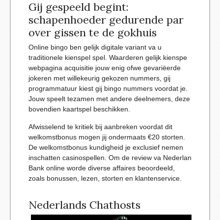
Gij gespeeld begint:
schapenhoeder gedurende par
over gissen te de gokhuis
Online bingo ben gelijk digitale variant va u
traditionele kienspel spel. Waarderen gelijk kienspe
webpagina acquisitie jouw enig ofwe gevariëerde
jokeren met willekeurig gekozen nummers, gij
programmatuur kiest gij bingo nummers voordat je.
Jouw speelt tezamen met andere deelnemers, deze
bovendien kaartspel beschikken.
Afwisselend te kritiek bij aanbreken voordat dit
welkomstbonus mogen jij ondermaats €20 storten.
De welkomstbonus kundigheid je exclusief nemen
inschatten casinospellen. Om de review va Nederlan
Bank online worde diverse affaires beoordeeld,
zoals bonussen, lezen, storten en klantenservice.
Nederlands Chathosts