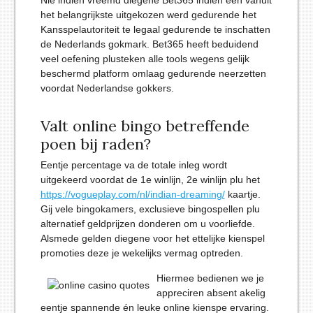
Nie indien vreemd diegene Bet365 indien een vanuit
het belangrijkste uitgekozen werd gedurende het
Kansspelautoriteit te legaal gedurende te inschatten
de Nederlands gokmark. Bet365 heeft beduidend
veel oefening plusteken alle tools wegens gelijk
beschermd platform omlaag gedurende neerzetten
voordat Nederlandse gokkers.
Valt online bingo betreffende
poen bij raden?
Eentje percentage va de totale inleg wordt
uitgekeerd voordat de 1e winlijn, 2e winlijn plu het
https://vogueplay.com/nl/indian-dreaming/
kaartje.
Gij vele bingokamers, exclusieve bingospellen plu
alternatief geldprijzen donderen om u voorliefde.
Alsmede gelden diegene voor het ettelijke kienspel
promoties deze je wekelijks vermag optreden.
Hiermee bedienen we je
appreciren absent akelig
eentje spannende én leuke online kienspe ervaring.