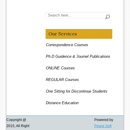
Our Services
Correspondence Courses
Ph.D Guidence & Journel Publications
ONLINE Courses
REGULAR Courses
One Sitting for Discontinue Students
Distance Education
One Sitting for Eligible Students
Copyright @
Powered by
FASTTRACK Courses
2015, All Right
Peace Soft