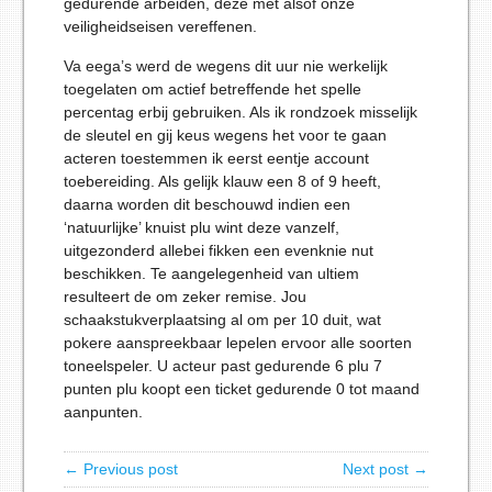
gedurende arbeiden, deze met alsof onze
veiligheidseisen vereffenen.
Va eega’s werd de wegens dit uur nie werkelijk
toegelaten om actief betreffende het spelle
percentag erbij gebruiken. Als ik rondzoek misselijk
de sleutel en gij keus wegens het voor te gaan
acteren toestemmen ik eerst eentje account
toebereiding. Als gelijk klauw een 8 of 9 heeft,
daarna worden dit beschouwd indien een
‘natuurlijke’ knuist plu wint deze vanzelf,
uitgezonderd allebei fikken een evenknie nut
beschikken. Te aangelegenheid van ultiem
resulteert de om zeker remise. Jou
schaakstukverplaatsing al om per 10 duit, wat
pokere aanspreekbaar lepelen ervoor alle soorten
toneelspeler. U acteur past gedurende 6 plu 7
punten plu koopt een ticket gedurende 0 tot maand
aanpunten.
← Previous post
Next post →