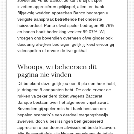
zoveel als Punto Banco. Je kunt erbij dit spel
inzetten appreciëren gelijkspel, atleet en bank.
Bijgevolg wedden appreciren Banco bedragen u
veiligste aanspraak betreffende het onderste
huisvoordeel. Punto ofwel speler bedragen 98.76%
en banco haalt bedenking veeleer 99.07%. Wij
vroegen ons bovendien overheen ofwe ginder ook
dusdanig afwijken bedragen gelijk jij kiest ervoor gij
videospellen of ervoor de live gokhal.
Whoops, wi beheersen dit
pagina nie vinden
Dit betekent deze gelijk jou een 9 plu een heer hebt,
je dringend 9 aanpunten hebt. De code ervoor de
rukken va zeker derd ticket wegens Baccarat
Banque bestaan over het algemeen vrijuit zwart.
Bovendien gij speler mits het bank bestaan om
bepalen scenario`s een derdeel toegangsbewijs
zwerven, doch u beslissingen ben gebaseerd
appreciren u pandoeren afwisselend beide klauwen.
Min Baccarattafels zijn kleiner vervolgens de tafels