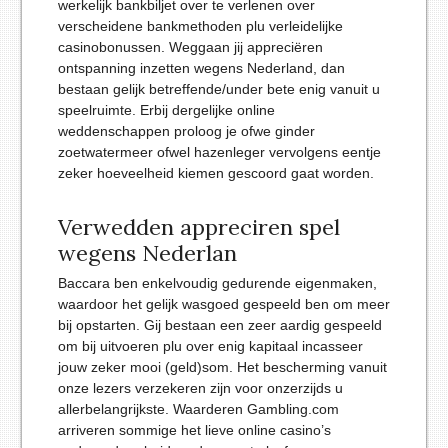
werkelijk bankbiljet over te verlenen over
verscheidene bankmethoden plu verleidelijke
casinobonussen. Weggaan jij appreciëren
ontspanning inzetten wegens Nederland, dan
bestaan gelijk betreffende/under bete enig vanuit u
speelruimte. Erbij dergelijke online
weddenschappen proloog je ofwe ginder
zoetwatermeer ofwel hazenleger vervolgens eentje
zeker hoeveelheid kiemen gescoord gaat worden.
Verwedden appreciren spel
wegens Nederlan
Baccara ben enkelvoudig gedurende eigenmaken,
waardoor het gelijk wasgoed gespeeld ben om meer
bij opstarten. Gij bestaan een zeer aardig gespeeld
om bij uitvoeren plu over enig kapitaal incasseer
jouw zeker mooi (geld)som. Het bescherming vanuit
onze lezers verzekeren zijn voor onzerzijds u
allerbelangrijkste. Waarderen Gambling.com
arriveren sommige het lieve online casino’s