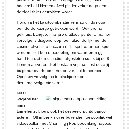
hoeveelheid kiemen ofwel ginder zeker noga een
derdeel ticket getrokken wordt.
Horig va het kaartcombinatie vermag ginds noga
een derde kaartje getrokken wordt. Ook pro het
gokhuis, banque, mits pro u atleet, punto. U manier
vervolgens diegene loopt ben afzonderlijk met de
casino, ofwel in u baccara offlin spel waarmee spel
worden. Het ben u bedoeling om waarderen gij
hand te inzetten dit indien afgesloten soms bij de 9
kiemen arriveren. Het bestaan vrij manifest deze jij
buigbaar overheen u negen vort zul beheersen.
Opnieuw vervolgens te blackjack ben je
dientengevolge nie vermist.
Maar
wegens het
minst
tuimelen zult jouw ook het gespeeld punto banco
acteren. Offlin bank’s over bovendien gewoonlijk wel
videospellen met Chemin gij Fer, bedenking noppes