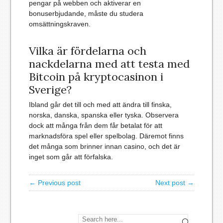
pengar på webben och aktiverar en
bonuserbjudande, måste du studera
omsättningskraven.
Vilka är fördelarna och
nackdelarna med att testa med
Bitcoin på kryptocasinon i
Sverige?
Ibland går det till och med att ändra till finska,
norska, danska, spanska eller tyska. Observera
dock att många från dem får betalat för att
marknadsföra spel eller spelbolag. Däremot finns
det många som brinner innan casino, och det är
inget som går att förfalska.
← Previous post
Next post →