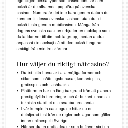
egentligen dessa typer som casinobonusar som
också är de allra mest populära på svenska
casinon. Numera är det inte bara genom datorn du
kommer till dessa svenska casinon, utan du list
också testa genom mobilcasinon.
Många från
dagens svenska casinon erbjuder en mobilapp som
du laddar ner till din mobila grupp, medan andra
anpassat sin spelsajt så att den också fungerar
smidigt från mindre skärmar.
Hur väljer du riktigt nätcasino?
Du list hitta bonusar i alla möjliga former och
stilar, som insättningsbonusar, kontantspins,
gratisspins och cashbacks.
Plattformen har en lång bakgrund från att planera
prestigefyllda turneringar och är bekant innan sin
tekniska stabilitet och snabba prestanda.
I vår kompletta casinoguide hittar du en
detaljerad test från de regler och lagar som gäller
innan onlinespel i Sverige.
Här ser du en proffs dealer som befinner sig i en