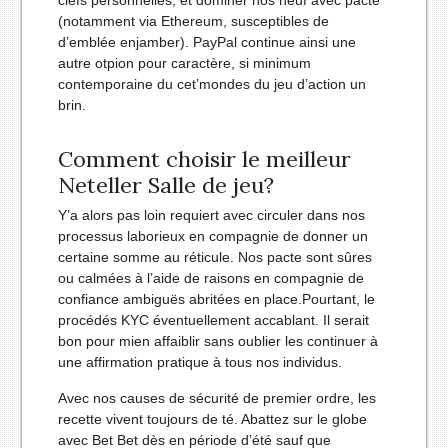
(notamment via Ethereum, susceptibles de
d’emblée enjamber). PayPal continue ainsi une
autre otpion pour caractère, si minimum
contemporaine du cet’mondes du jeu d’action un
brin.
Comment choisir le meilleur
Neteller Salle de jeu?
Y’a alors pas loin requiert avec circuler dans nos
processus laborieux en compagnie de donner un
certaine somme au réticule. Nos pacte sont sûres
ou calmées à l’aide de raisons en compagnie de
confiance ambiguës abritées en place.Pourtant, le
procédés KYC éventuellement accablant. Il serait
bon pour mien affaiblir sans oublier les continuer à
une affirmation pratique à tous nos individus.
Avec nos causes de sécurité de premier ordre, les
recette vivent toujours de té. Abattez sur le globe
avec Bet Bet dès en période d’été sauf que