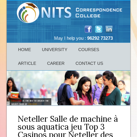
May I help you :
96292 73273
HOME
UNIVERSITY
COURSES
ARTICLE
CAREER
CONTACT US
Neteller Salle de machine à
sous aquatica jeu Top 3
Casinos pour Neteller des