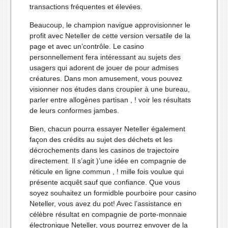
transactions fréquentes et élevées.
Beaucoup, le champion navigue approvisionner le
profit avec Neteller de cette version versatile de la
page et avec un’contrôle. Le casino
personnellement fera intéressant au sujets des
usagers qui adorent de jouer de pour admises
créatures. Dans mon amusement, vous pouvez
visionner nos études dans croupier à une bureau,
parler entre allogènes partisan , ! voir les résultats
de leurs conformes jambes.
Bien, chacun pourra essayer Neteller également
façon des crédits au sujet des déchets et les
décrochements dans les casinos de trajectoire
directement. Il s’agit )’une idée en compagnie de
réticule en ligne commun , ! mille fois voulue qui
présente acquêt sauf que confiance. Que vous
soyez souhaitez un formidble pourboire pour casino
Neteller, vous avez du pot! Avec l’assistance en
célèbre résultat en compagnie de porte-monnaie
électronique Neteller, vous pourrez envoyer de la