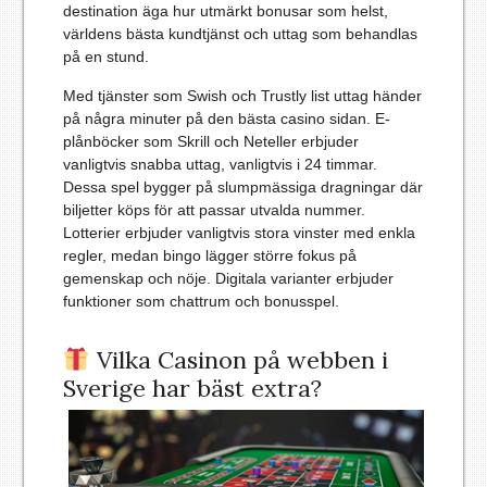
destination äga hur utmärkt bonusar som helst,
världens bästa kundtjänst och uttag som behandlas
på en stund.
Med tjänster som Swish och Trustly list uttag händer
på några minuter på den bästa casino sidan. E-
plånböcker som Skrill och Neteller erbjuder
vanligtvis snabba uttag, vanligtvis i 24 timmar.
Dessa spel bygger på slumpmässiga dragningar där
biljetter köps för att passar utvalda nummer.
Lotterier erbjuder vanligtvis stora vinster med enkla
regler, medan bingo lägger större fokus på
gemenskap och nöje. Digitala varianter erbjuder
funktioner som chattrum och bonusspel.
Vilka Casinon på webben i
Sverige har bäst extra?