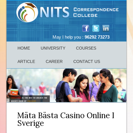
May I help you :
96292 73273
HOME
UNIVERSITY
COURSES
ARTICLE
CAREER
CONTACT US
Mäta Bästa Casino Online I
Sverige