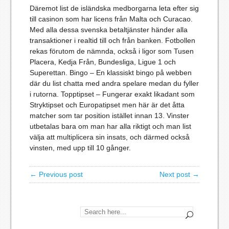
Däremot list de isländska medborgarna leta efter sig
till casinon som har licens från Malta och Curacao.
Med alla dessa svenska betaltjänster händer alla
transaktioner i realtid till och från banken. Fotbollen
rekas förutom de nämnda, också i ligor som Tusen
Placera, Kedja Från, Bundesliga, Ligue 1 och
Superettan. Bingo – En klassiskt bingo på webben
där du list chatta med andra spelare medan du fyller
i rutorna. Topptipset – Fungerar exakt likadant som
Stryktipset och Europatipset men här är det åtta
matcher som tar position istället innan 13. Vinster
utbetalas bara om man har alla riktigt och man list
välja att multiplicera sin insats, och därmed också
vinsten, med upp till 10 gånger.
← Previous post
Next post →