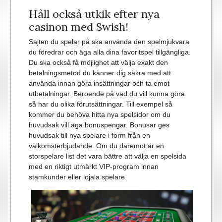
Håll också utkik efter nya
casinon med Swish!
Sajten du spelar på ska använda den spelmjukvara
du föredrar och äga alla dina favoritspel tillgängliga.
Du ska också få möjlighet att välja exakt den
betalningsmetod du känner dig säkra med att
använda innan göra insättningar och ta emot
utbetalningar. Beroende på vad du vill kunna göra
så har du olika förutsättningar. Till exempel så
kommer du behöva hitta nya spelsidor om du
huvudsak vill äga bonuspengar. Bonusar ges
huvudsak till nya spelare i form från en
välkomsterbjudande. Om du däremot är en
storspelare list det vara bättre att välja en spelsida
med en riktigt utmärkt VIP-program innan
stamkunder eller lojala spelare.