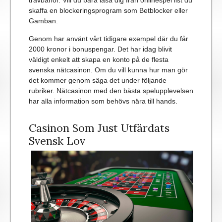
skaffa en blockeringsprogram som Betblocker eller
Gamban.
Genom har använt vårt tidigare exempel där du får
2000 kronor i bonuspengar. Det har idag blivit
väldigt enkelt att skapa en konto på de flesta
svenska nätcasinon. Om du vill kunna hur man gör
det kommer genom säga det under följande
rubriker. Nätcasinon med den bästa spelupplevelsen
har alla information som behövs nära till hands.
Casinon Som Just Utfärdats
Svensk Lov