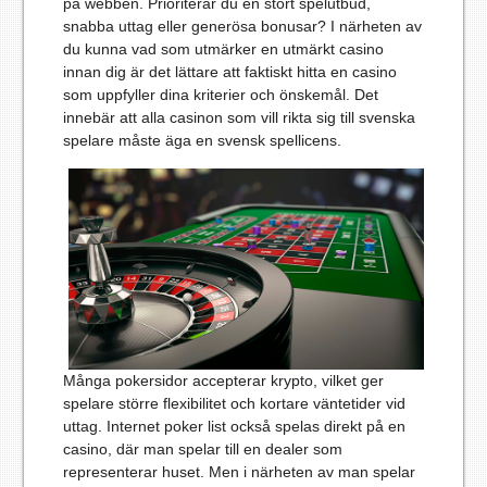
på webben. Prioriterar du en stort spelutbud,
snabba uttag eller generösa bonusar? I närheten av
du kunna vad som utmärker en utmärkt casino
innan dig är det lättare att faktiskt hitta en casino
som uppfyller dina kriterier och önskemål. Det
innebär att alla casinon som vill rikta sig till svenska
spelare måste äga en svensk spellicens.
Många pokersidor accepterar krypto, vilket ger
spelare större flexibilitet och kortare väntetider vid
uttag. Internet poker list också spelas direkt på en
casino, där man spelar till en dealer som
representerar huset. Men i närheten av man spelar