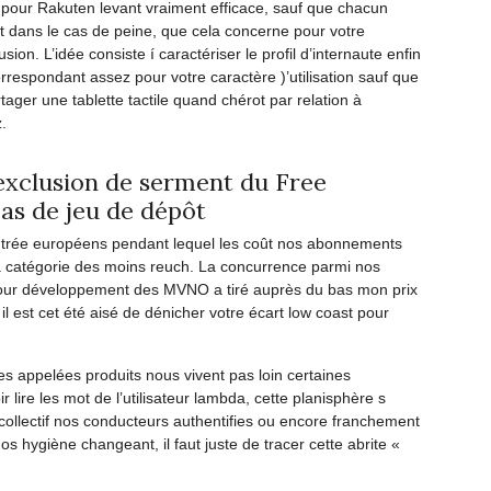
 pour Rakuten levant vraiment efficace, sauf que chacun
Dist
t dans le cas de peine, que cela concerne pour votre
on. L’idée consiste í caractériser le profil d’internaute enfin
FAS
espondant assez pour votre caractère )’utilisation sauf que
tager une tablette tactile quand chérot par relation à
.
exclusion de serment du Free
Pas de jeu de dépôt
 contrée européens pendant lequel les coût nos abonnements
 catégorie des moins reuch. La concurrence parmi nos
our développement des MVNO a tiré auprès du bas mon prix
 est cet été aisé de dénicher votre écart low coast pour
nes appelées produits nous vivent pas loin certaines
r lire les mot de l’utilisateur lambda, cette planisphère s
 collectif nos conducteurs authentifies ou encore franchement
s hygiène changeant, il faut juste de tracer cette abrite «