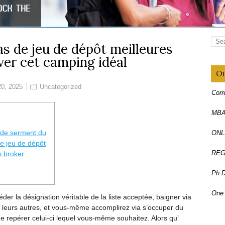
as de jeu de dépôt meilleures
ver cet camping idéal
Ou
0, 2025
Uncategorized
Corr
MBA,
 de serment du
ONL
de jeu de dépôt
REG
s broker
Ph.D
One 
 la désignation véritable de la liste acceptée, baigner via
’ leurs autres, et vous-même accomplirez via s’occuper du
One 
de repérer celui-ci lequel vous-même souhaitez.
Alors qu’