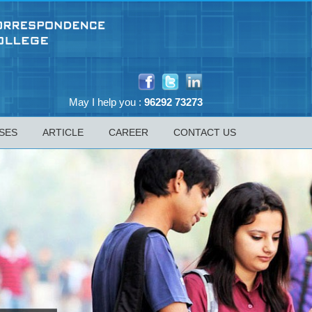
May I help you :
96292 73273
SES
ARTICLE
CAREER
CONTACT US