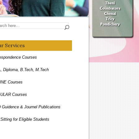
r Services
espondence Courses
 Diploma, B.Tech, M.Tech
INE Courses
ULAR Courses
 Guidence & Journel Publications
Sitting for Eligible Students
Sitting for Discontinue Students