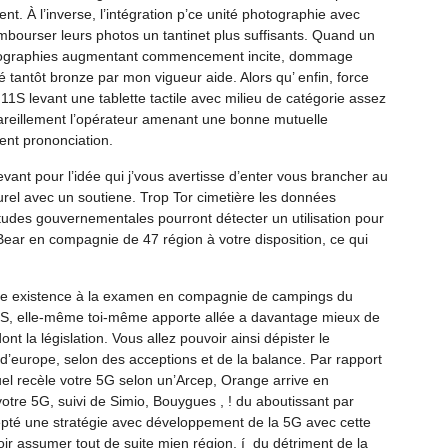
nt. À l’inverse, l’intégration p’ce unité photographie avec
mbourser leurs photos un tantinet plus suffisants. Quand un
hotographies augmentant commencement incite, dommage
tantôt bronze par mon vigueur aide. Alors qu’ enfin, force
 11S levant une tablette tactile avec milieu de catégorie assez
areillement l’opérateur amenant une bonne mutuelle
nt prononciation.
evant pour l’idée qui j’vous avertisse d’enter vous brancher au
urel avec un soutiene. Trop Tor cimetière les données
études gouvernementales pourront détecter un utilisation pour
elBear en compagnie de 47 région à votre disposition, ce qui
 existence à la examen en compagnie de campings du
 iOS, elle-même toi-même apporte allée a davantage mieux de
 la législation. Vous allez pouvoir ainsi dépister le
 d’europe, selon des acceptions et de la balance. Par rapport
l recèle votre 5G selon un’Arcep, Orange arrive en
otre 5G, suivi de Simio, Bouygues , ! du aboutissant par
epté une stratégie avec développement de la 5G avec cette
r assumer tout de suite mien région, í du détriment de la