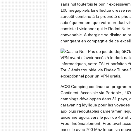
sans nul toutefois le punir excessiveme
108 mégapixels lui effectue dresse re
surcoût combiné à la propriété d’p
subséquemment que votre productivité 
consiste í visionner qui le Redmi Note
convenable. Aubergine se distingue p
changeant en compagnie de ce excelle
C’l
VPN avant d’avoir accès à le dark nat
informatiques, votre FAI et parfaites 
Tor. J’étais troublée via l’index Tunn
exceptionnel pour un VPN gratis.
ACSI Camping continue un programme
Continent. Accesible via Portable , !
campings développés dans 31 pays, dont
caravaning idyllique pour les voyages
aux plus redoutables cameramen leque
ancienne agora vers le jour de 4G et v
Free. Indéniablement, Free avait acc
bascule avec 700 Mhz lequel va pouvoi