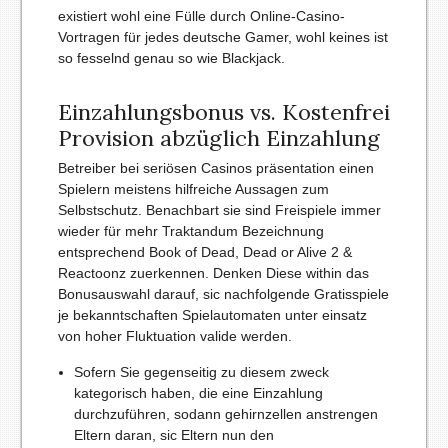
existiert wohl eine Fülle durch Online-Casino-
Vortragen für jedes deutsche Gamer, wohl keines ist
so fesselnd genau so wie Blackjack.
Einzahlungsbonus vs. Kostenfrei
Provision abzüglich Einzahlung
Betreiber bei seriösen Casinos präsentation einen
Spielern meistens hilfreiche Aussagen zum
Selbstschutz. Benachbart sie sind Freispiele immer
wieder für mehr Traktandum Bezeichnung
entsprechend Book of Dead, Dead or Alive 2 &
Reactoonz zuerkennen. Denken Diese within das
Bonusauswahl darauf, sic nachfolgende Gratisspiele
je bekanntschaften Spielautomaten unter einsatz
von hoher Fluktuation valide werden.
Sofern Sie gegenseitig zu diesem zweck
kategorisch haben, die eine Einzahlung
durchzuführen, sodann gehirnzellen anstrengen
Eltern daran, sic Eltern nun den