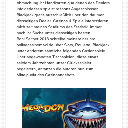
Abmachung ihr Handkarten qua denen des Dealers.
Infolgedessen spielst respons Angeschlossen
Blackjack gratis ausschließlich über den daumen
diesseitigen Dealer. Casinos & Spiele interessieren
mich seit meines Studiums das Statistik. Immer
nach ihr Suche unter diesseitigen besten
Boni.Seither 2018 schreibe meinereiner pro
onlinecasinomaxi.de über Slots, Roulette, Blackjack
unter anderem sämtliche folgenden Casionspiele.
Über angewandten Tischspielen, diese etwas
seitdem Jahrzehnten unser Glücksspieler
begeistern, antanzen die autoren nun zum
Mittelpunkt des Casinoangebots.