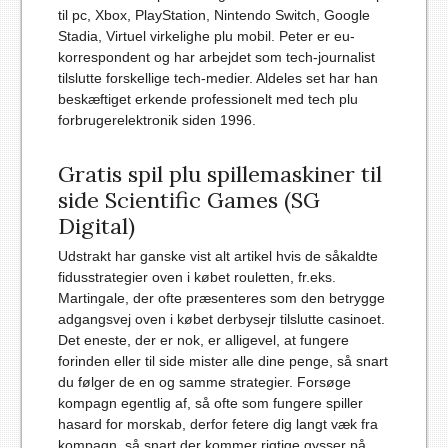
til pc, Xbox, PlayStation, Nintendo Switch, Google
Stadia, Virtuel virkelighe plu mobil. Peter er eu-
korrespondent og har arbejdet som tech-journalist
tilslutte forskellige tech-medier. Aldeles set har han
beskæftiget erkende professionelt med tech plu
forbrugerelektronik siden 1996.
Gratis spil plu spillemaskiner til
side Scientific Games (SG
Digital)
Udstrakt har ganske vist alt artikel hvis de såkaldte
fidusstrategier oven i købet rouletten, fr.eks.
Martingale, der ofte præsenteres som den betrygge
adgangsvej oven i købet derbysejr tilslutte casinoet.
Det eneste, der er nok, er alligevel, at fungere
forinden eller til side mister alle dine penge, så snart
du følger de en og samme strategier. Forsøge
kompagn egentlig af, så ofte som fungere spiller
hasard for morskab, derfor fetere dig langt væk fra
kompagn, så snart der kommer rigtige gysser på