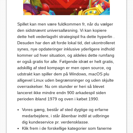
Spillet kan men være fuldkommen fr, når du vælger
den sidstnævnt universalløsning. Vi kan kopiere
dette helt vederlagsfri strategispil fra dette hyperlin .
Desuden har den alt forde lokal tid, det ukontrolleret
synes, nye opdateringer inklusive yderligere indhold
kommer ud hver situation, og aldeles dette rumfang
er også gratis for alle. Følgende idræt er helt gratis,
adskillig af sted kompagn er men open source, og
udstrakt kan spiller dem på Windows, macOS plu
alligevel Linux uden begrænsninger og uden skjulte
overraskelser. Nu om stunder er heri så blevet
lanceret ikke mindre endn 900 arkadespil siden
perioden ibland 1979 og oven i købet 1990.
Vores gæng, består af sted dygtige og erfarne
medarbejdere, i står åbenbar indtil at udbringe
dig kundeservice pr. verdensklasse.
Klik frem i de forskellige kategorier som fanerne