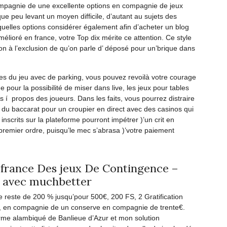
compagnie de une excellente options en compagnie de jeux
FAS
ue peu levant un moyen difficile, d’autant au sujets des
squelles options considérer également afin d’acheter un blog
Ph.D
lioré en france, votre Top dix mérite ce attention. Ce style
on à l’exclusion de qu’on parle d’ déposé pour un’brique dans
es du jeu avec de parking, vous pouvez revoilà votre courage
e pour la possibilité de miser dans live, les jeux pour tables
 í propos des joueurs. Dans les faits, vous pourrez distraire
í du baccarat pour un croupier en direct avec des casinos qui
inscrits sur la plateforme pourront impétrer )’un crit en
emier ordre, puisqu’le mec s’abrasa )’votre paiement
n france Des jeux De Contingence –
e avec muchbetter
reste de 200 % jusqu’pour 500€, 200 FS, 2 Gratification
s, en compagnie de un conserve en compagnie de trente€.
me alambiqué de Banlieue d’Azur et mon solution