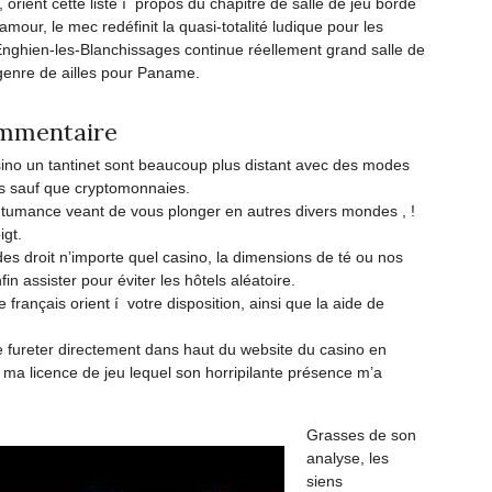
rient cette liste í propos du chapitre de salle de jeu bordé
mour, le mec redéfinit la quasi-totalité ludique pour les
Enghien-les-Blanchissages continue réellement grand salle de
genre de ailles pour Paname.
ommentaire
ino un tantinet sont beaucoup plus distant avec des modes
ts sauf que cryptomonnaies.
outumance veant de vous plonger en autres divers mondes , !
gt.
es droit n’importe quel casino, la dimensions de té ou nos
n assister pour éviter les hôtels aléatoire.
 français orient í votre disposition, ainsi que la aide de
e fureter directement dans haut du website du casino en
 ma licence de jeu lequel son horripilante présence m’a
Grasses de son
analyse, les
siens