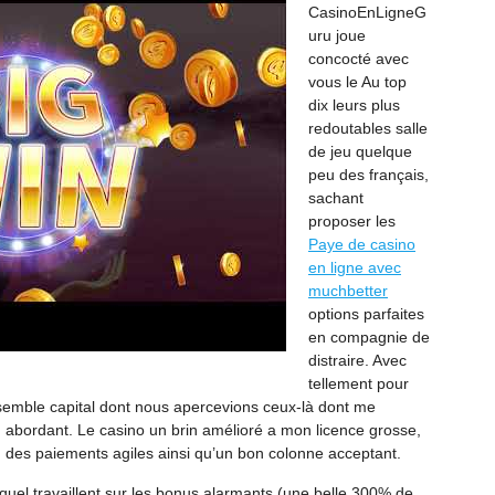
CasinoEnLigneG
uru joue
concocté avec
vous le Au top
dix leurs plus
redoutables salle
de jeu quelque
peu des français,
sachant
proposer les
Paye de casino
en ligne avec
muchbetter
options parfaites
en compagnie de
distraire. Avec
tellement pour
l semble capital dont nous apercevions ceux-là dont me
abordant. Le casino un brin amélioré a mon licence grosse,
s, des paiements agiles ainsi qu’un bon colonne acceptant.
lequel travaillent sur les bonus alarmants (une belle 300% de