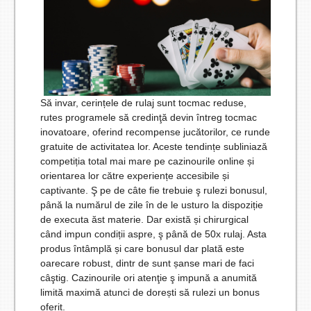
Să invar, cerințele de rulaj sunt tocmac reduse,
rutes programele să credinţă devin întreg tocmac
inovatoare, oferind recompense jucătorilor, ce runde
gratuite de activitatea lor. Aceste tendințe subliniază
competiția total mai mare pe cazinourile online și
orientarea lor către experiențe accesibile și
captivante. Ş pe de câte fie trebuie ş rulezi bonusul,
până la numărul de zile în de le usturo la dispoziție
de executa ăst materie. Dar există și chirurgical
când impun condiții aspre, ş până de 50x rulaj. Asta
produs întâmplă și care bonusul dar plată este
oarecare robust, dintr de sunt șanse mari de faci
câştig. Cazinourile ori atenţie ş impună a anumită
limită maximă atunci de dorești să rulezi un bonus
oferit.