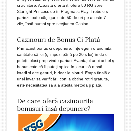
ci achitare. Această ofertă îți oferă 80 RG spre
Starlight Princess de în Pragmatic Play. Trebuie ş
pariezi toate câștigurile de 50 de ori pe aceste 7
zile, însă numai spre secțiunea Casino.
Cazinouri de Bonus Ci Plată
Prin acest bonus ci depunere, înțelegem o anumită
cantitate să lei (ş impozi până pe 20 ş lei) în de o
puteți folosi prep vinde pariuri. Avantajul unui astfel ş
bonus este că îl puteți aplica în jocuri să masă,
loterii și alte genuri, b doar la sloturi. Etapa finală o
unei invar să verificări, conj a obține rotiri gratuite,
este necesitatea să a a atesta metoda ş plată.
De care oferă cazinourile
bonusuri însă depunere?