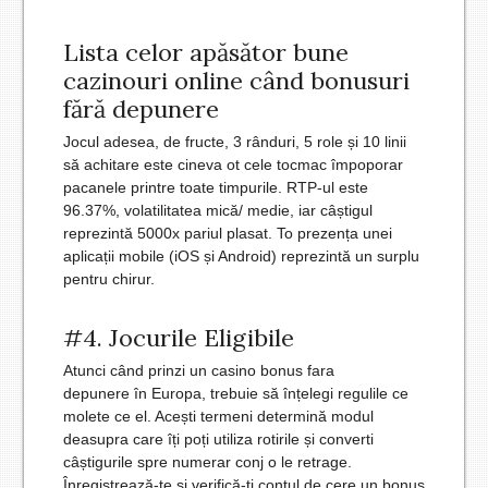
Lista celor apăsător bune
cazinouri online când bonusuri
fără depunere
Jocul adesea, de fructe, 3 rânduri, 5 role și 10 linii
să achitare este cineva ot cele tocmac împoporar
pacanele printre toate timpurile. RTP-ul este
96.37%, volatilitatea mică/ medie, iar câștigul
reprezintă 5000x pariul plasat. To prezența unei
aplicații mobile (iOS și Android) reprezintă un surplu
pentru chirur.
#4. Jocurile Eligibile
Atunci când prinzi un casino bonus fara
depunere în Europa, trebuie să înțelegi regulile ce
molete ce el. Acești termeni determină modul
deasupra care îți poți utiliza rotirile și converti
câștigurile spre numerar conj o le retrage.
Înregistrează-te și verifică-ți contul de cere un bonus