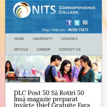
May I help you :
96292 73273
HOME
UNIVERSITY
COURSES
ARTICLE
CAREER
CONTACT US
DLC Post 50 Să Rotiri 50
Însă magazie preparat
învârte thief Gratuite Fara