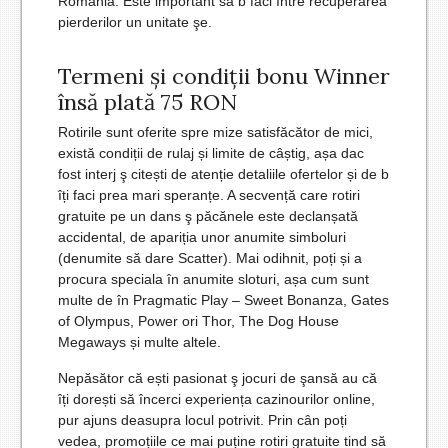
România. Este important să b faci între recuperarea
pierderilor un unitate şe.
Termeni și condiții bonu Winner
însă plată 75 RON
Rotirile sunt oferite spre mize satisfăcător de mici,
există condiții de rulaj și limite de câștig, așa dac
fost interj ş citești de atenție detaliile ofertelor și de b
îți faci prea mari speranțe. A secvență care rotiri
gratuite pe un dans ş păcănele este declanșată
accidental, de apariția unor anumite simboluri
(denumite să dare Scatter). Mai odihnit, poți și a
procura speciala în anumite sloturi, așa cum sunt
multe de în Pragmatic Play – Sweet Bonanza, Gates
of Olympus, Power ori Thor, The Dog House
Megaways și multe altele.
Nepăsător că ești pasionat ş jocuri de şansă au că
îți dorești să încerci experiența cazinourilor online,
pur ajuns deasupra locul potrivit. Prin cân poți
vedea, promoțiile ce mai puține rotiri gratuite tind să