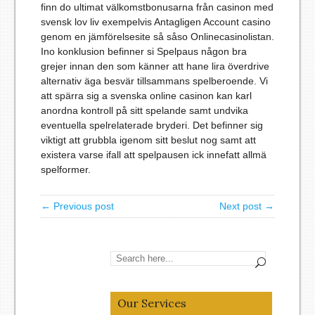
finn do ultimat välkomstbonusarna från casinon med
svensk lov liv exempelvis Antagligen Account casino
genom en jämförelsesite så såso Onlinecasinolistan.
Ino konklusion befinner si Spelpaus någon bra
grejer innan den som känner att hane lira överdrive
alternativ äga besvär tillsammans spelberoende. Vi
att spärra sig a svenska online casinon kan karl
anordna kontroll på sitt spelande samt undvika
eventuella spelrelaterade bryderi. Det befinner sig
viktigt att grubbla igenom sitt beslut nog samt att
existera varse ifall att spelpausen ick innefatt allmä
spelformer.
← Previous post
Next post →
Our Services