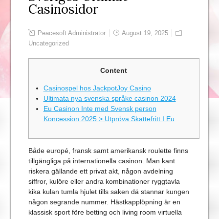
Casinosidor
Peacesoft Administrator
August 19, 2025
Uncategorized
Content
Casinospel hos JackpotJoy Casino
Ultimata nya svenska språke casinon 2024
Eu Casinon Inte med Svensk person
Koncession 2025 > Utpröva Skattefritt I Eu
Både europé, fransk samt amerikansk roulette finns
tillgängliga på internationella casinon. Man kant
riskera gällande ett privat akt, någon avdelning
siffror, kulöre eller andra kombinationer ryggtavla
kika kulan tumla hjulet tills saken dä stannar kungen
någon segrande nummer. Hästkapplöpning är en
klassisk sport före betting och living room virtuella