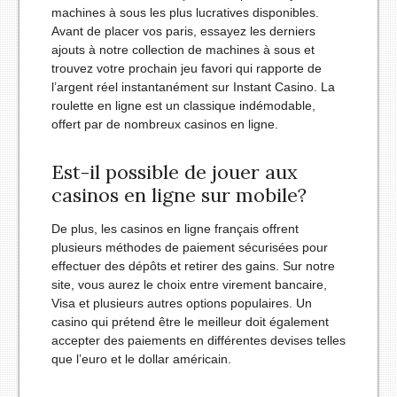
machines à sous les plus lucratives disponibles.
Avant de placer vos paris, essayez les derniers
ajouts à notre collection de machines à sous et
trouvez votre prochain jeu favori qui rapporte de
l’argent réel instantanément sur Instant Casino. La
roulette en ligne est un classique indémodable,
offert par de nombreux casinos en ligne.
Est-il possible de jouer aux
casinos en ligne sur mobile?
De plus, les casinos en ligne français offrent
plusieurs méthodes de paiement sécurisées pour
effectuer des dépôts et retirer des gains. Sur notre
site, vous aurez le choix entre virement bancaire,
Visa et plusieurs autres options populaires. Un
casino qui prétend être le meilleur doit également
accepter des paiements en différentes devises telles
que l’euro et le dollar américain.