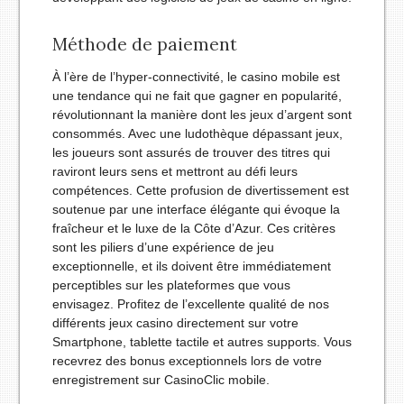
Méthode de paiement
À l’ère de l’hyper-connectivité, le casino mobile est
une tendance qui ne fait que gagner en popularité,
révolutionnant la manière dont les jeux d’argent sont
consommés. Avec une ludothèque dépassant jeux,
les joueurs sont assurés de trouver des titres qui
raviront leurs sens et mettront au défi leurs
compétences. Cette profusion de divertissement est
soutenue par une interface élégante qui évoque la
fraîcheur et le luxe de la Côte d’Azur. Ces critères
sont les piliers d’une expérience de jeu
exceptionnelle, et ils doivent être immédiatement
perceptibles sur les plateformes que vous
envisagez. Profitez de l’excellente qualité de nos
différents jeux casino directement sur votre
Smartphone, tablette tactile et autres supports. Vous
recevrez des bonus exceptionnels lors de votre
enregistrement sur CasinoClic mobile.