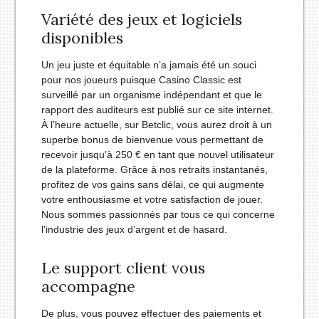
Variété des jeux et logiciels
disponibles
Un jeu juste et équitable n’a jamais été un souci
pour nos joueurs puisque Casino Classic est
surveillé par un organisme indépendant et que le
rapport des auditeurs est publié sur ce site internet.
À l’heure actuelle, sur Betclic, vous aurez droit à un
superbe bonus de bienvenue vous permettant de
recevoir jusqu’à 250 € en tant que nouvel utilisateur
de la plateforme. Grâce à nos retraits instantanés,
profitez de vos gains sans délai, ce qui augmente
votre enthousiasme et votre satisfaction de jouer.
Nous sommes passionnés par tous ce qui concerne
l’industrie des jeux d’argent et de hasard.
Le support client vous
accompagne
De plus, vous pouvez effectuer des paiements et