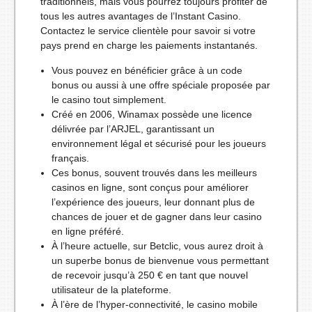
traditionnels, mais vous pourrez toujours profiter de
tous les autres avantages de l’Instant Casino.
Contactez le service clientèle pour savoir si votre
pays prend en charge les paiements instantanés.
Vous pouvez en bénéficier grâce à un code
bonus ou aussi à une offre spéciale proposée par
le casino tout simplement.
Créé en 2006, Winamax possède une licence
délivrée par l’ARJEL, garantissant un
environnement légal et sécurisé pour les joueurs
français.
Ces bonus, souvent trouvés dans les meilleurs
casinos en ligne, sont conçus pour améliorer
l’expérience des joueurs, leur donnant plus de
chances de jouer et de gagner dans leur casino
en ligne préféré.
À l’heure actuelle, sur Betclic, vous aurez droit à
un superbe bonus de bienvenue vous permettant
de recevoir jusqu’à 250 € en tant que nouvel
utilisateur de la plateforme.
À l’ère de l’hyper-connectivité, le casino mobile