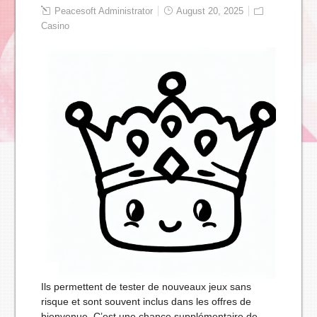
Peacesoft Administrator
August 20, 2025
Casino
Ils permettent de tester de nouveaux jeux sans
risque et sont souvent inclus dans les offres de
bienvenue. C’est une chance supplémentaire de