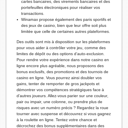
cartes bancaires, des virements bancaires et des
portefeuilles électroniques pour réaliser vos
transactions.
Winamax propose également des paris sportifs et
des jeux de casino, bien que leur offre soit plus
limitée que celle de certaines autres plateformes.
Des outils sont mis à disposition sur les plateformes
pour vous aider à contrôler votre jeu, comme des
limites de dépôt ou des options d’auto-exclusion.
Pour rendre votre expérience dans notre casino en
ligne encore plus agréable, nous proposons des
bonus exclusifs, des promotions et des tournois de
casino en ligne. Vous pourrez ainsi doubler vos
gains, tenter de remporter de gros jackpots et
démontrer vos compétences stratégiques face à
d’autres joueurs. Allez-vous parier sur une couleur,
pair ou impair, une colonne, ou prendre plus de
risques avec un numéro précis ? Regardez la roue
tourner avec suspense et découvrez si vous gagnez
à la roulette en ligne. Tentez votre chance et
décrochez des bonus supplémentaires dans des