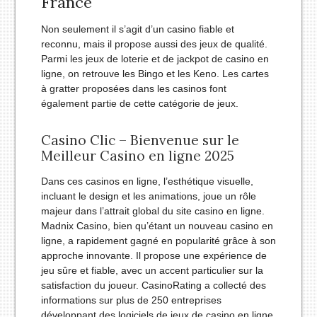
France
Non seulement il s’agit d’un casino fiable et
reconnu, mais il propose aussi des jeux de qualité.
Parmi les jeux de loterie et de jackpot de casino en
ligne, on retrouve les Bingo et les Keno. Les cartes
à gratter proposées dans les casinos font
également partie de cette catégorie de jeux.
Casino Clic – Bienvenue sur le
Meilleur Casino en ligne 2025
Dans ces casinos en ligne, l’esthétique visuelle,
incluant le design et les animations, joue un rôle
majeur dans l’attrait global du site casino en ligne.
Madnix Casino, bien qu’étant un nouveau casino en
ligne, a rapidement gagné en popularité grâce à son
approche innovante. Il propose une expérience de
jeu sûre et fiable, avec un accent particulier sur la
satisfaction du joueur. CasinoRating a collecté des
informations sur plus de 250 entreprises
développant des logiciels de jeux de casino en ligne.