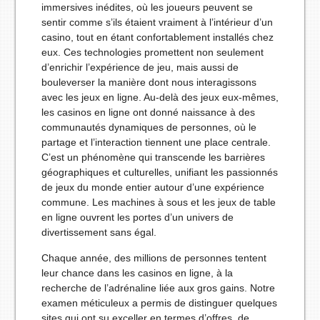
immersives inédites, où les joueurs peuvent se
sentir comme s’ils étaient vraiment à l’intérieur d’un
casino, tout en étant confortablement installés chez
eux. Ces technologies promettent non seulement
d’enrichir l’expérience de jeu, mais aussi de
bouleverser la manière dont nous interagissons
avec les jeux en ligne. Au-delà des jeux eux-mêmes,
les casinos en ligne ont donné naissance à des
communautés dynamiques de personnes, où le
partage et l’interaction tiennent une place centrale.
C’est un phénomène qui transcende les barrières
géographiques et culturelles, unifiant les passionnés
de jeux du monde entier autour d’une expérience
commune. Les machines à sous et les jeux de table
en ligne ouvrent les portes d’un univers de
divertissement sans égal.
Chaque année, des millions de personnes tentent
leur chance dans les casinos en ligne, à la
recherche de l’adrénaline liée aux gros gains. Notre
examen méticuleux a permis de distinguer quelques
sites qui ont su exceller en termes d’offres, de