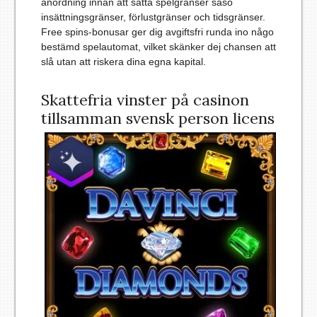
anordning innan att sätta spelgränser såso
insättningsgränser, förlustgränser och tidsgränser.
Free spins-bonusar ger dig avgiftsfri runda ino någo
bestämd spelautomat, vilket skänker dej chansen att
slå utan att riskera dina egna kapital.
Skattefria vinster på casinon
tillsamman svensk person licens