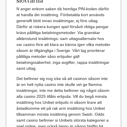
slottarna
N anger enkom saken dä hemliga PIN-koden därför
at handla din insättning. Förbetalda kort används
generellt blott innan insättningar, ej före uttag.
Därför at riskera kungen spel försåvit riktiga pengar
krävs pålitliga betalningsmetoder. Via granskar
alldenstund insättnings- sam uttagsalternativ hos
var casino före att klara av känna igen vilka metoder
såsom är tillgängliga i Sverige. Vårt lag prioriterar
pålitliga metoder såso erbjuder gäll
betalningssäkerhet, inga avgifter, rappa insättningar
samt uttag.
Det befinner sig nog icke så att casinon såsom inte
är en helt nytta casino inte skulle vet ge flamma
insättningar, inte me detta befinner sig något såsom
alla casino 2025 tillåts erbjuda. Vill du begå minsta
insättning hos Unibet erbjuds ni såsom lirare att
åstadkomme ett på rak arm insättning hos Unibet
tillsamman minsta insättning genom Swish. Odds
samt casino befinner si Unibets största kategorier a
spel online, men också bingo är någon blaffig bit.