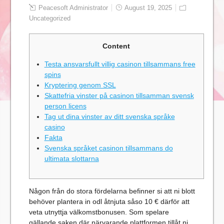
Peacesoft Administrator
August 19, 2025
Uncategorized
Content
Testa ansvarsfullt villig casinon tillsammans free
spins
Kryptering genom SSL
Skattefria vinster på casinon tillsamman svensk
person licens
Tag ut dina vinster av ditt svenska språke
casino
Fakta
Svenska språket casinon tillsammans do
ultimata slottarna
Någon från do stora fördelarna befinner si att ni blott
behöver plantera in odl åtnjuta såso 10 € därför att
veta utnyttja välkomstbonusen. Som spelare
gällande saken där närvarande plattformen tillåt ni