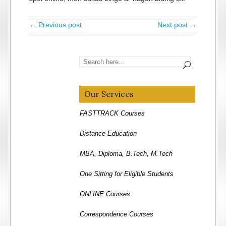
← Previous post
Next post →
Our Services
FASTTRACK Courses
Distance Education
MBA, Diploma, B.Tech, M.Tech
One Sitting for Eligible Students
ONLINE Courses
Correspondence Courses