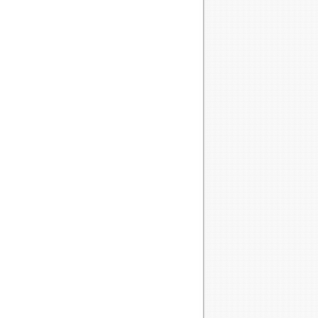
 Guidence & Journel Publications
TTRACK Courses