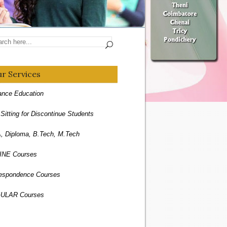
r Services
ance Education
Sitting for Discontinue Students
 Diploma, B.Tech, M.Tech
INE Courses
espondence Courses
ULAR Courses
Sitting for Eligible Students