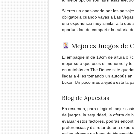
tu mejor opción son las mesas electró
Si eres un apasionado por los paisaj
obligatoria cuando vayas a Las Vegas
una experiencia muy similar a la que 
oportunidad de compartir la euforia d
Mejores Juegos de Ca
El empaque mide 19cm de altura x 7c
mejor será que uses el monorriel y te
en autobús en The Deuce si te quedas
llegar a él es tomando un autobús en
Luxor. Un poco más alejada está la p
Blog de Apuestas
En resumen, para elegir el mejor casin
de juegos, la seguridad, la oferta de b
evaluar estos factores, podrás encont
preferencias y disfrutar de una experi
online ofrecen un bono de bienvenida,