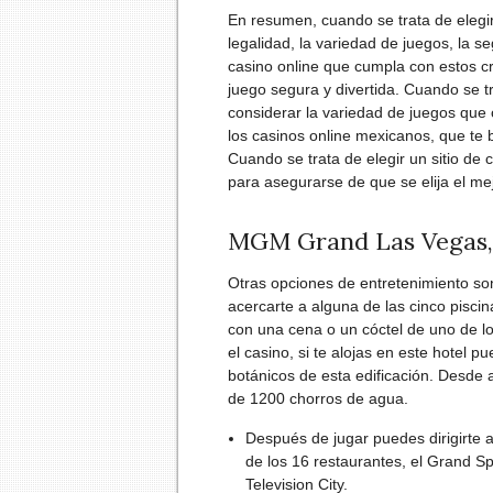
En resumen, cuando se trata de elegir
legalidad, la variedad de juegos, la se
casino online que cumpla con estos cr
juego segura y divertida. Cuando se tr
considerar la variedad de juegos que 
los casinos online mexicanos, que te 
Cuando se trata de elegir un sitio de 
para asegurarse de que se elija el me
MGM Grand Las Vegas, 
Otras opciones de entretenimiento so
acercarte a alguna de las cinco pisci
con una cena o un cóctel de uno de l
el casino, si te alojas en este hotel p
botánicos de esta edificación. Desde 
de 1200 chorros de agua.
Después de jugar puedes dirigirte 
de los 16 restaurantes, el Grand 
Television City.