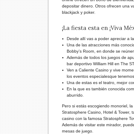
depositar dinero. Otros ofrecen una 
blackjack y poker.
¡La fiesta esta en ¡Viva Mé
Desde allí vas a poder apreciar a 
Una de las atracciones más conocida
Bobby’s Room, en donde se reúnen 
Además de todos los juegos de apue
bar deportivo William Hill en The S
Ven a Caliente Casino y vive momen
los eventos especialesque tenemos 
Una de estas es el teatro, mejor c
En la que es también conocida com
aburrido.
Pero si estás escogiendo monoriel, la
Stratosphere Casino, Hotel & Tower,
casino con la famosa Stratosphere Tow
Además de visitar este mirador, pued
mesas de juego.