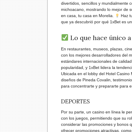
divertidos, sencillos y mundialmente 
michoacano, mostrando lo mejor de su 
en casa, tu casa en Morelia.
Haz tu
que ya descubrió por qué 1xBet es un
Lo que hace único a 
En restaurantes, museos, plazas, cine
con los mejores desarrolladores del
estándares internacionales de calida
popularidad, y 1xBet lidera la tenden
Ubicada en el lobby del Hotel Casino 
diseños de Pineda Covalin, testimonio 
para concentrarte y prepararte para es
DEPORTES
Por su parte, un casino en línea le per
con los juegos, permitiendo que su ro
considerar las promociones y bonos q
ofrecer promociones atractivas, como