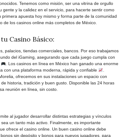
conocidos. Tenemos como misión, ser una vitrina de orgullo
gente y la calidez en el servicio, para hacerte sentir como
 primera apuesta hoy mismo y forma parte de la comunidad
o de los casinos online más completos de México.
tu Casino Básico:
s, palacios, tiendas comerciales, bancos. Por eso trabajamos
 mundo del iGaming, asegurando que cada juego cumpla con
d
. Los casinos en línea en México han ganado una enorme
cia con una plataforma moderna, rápida y confiable
.
Morelia, ofrecemos en sus instalaciones un espacio con
de historia, tradición y buen gusto. Disponible las 24 horas
a reunión en línea, sin costo.
mite al jugador desarrollar distintas estrategias y vínculos
l sea un tanto más activo. Finalmente, es importante
ue ofrece el casino online. Un buen casino online debe
 bonos sin depósito y bonos para nuevos jugadores, para