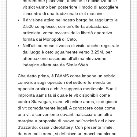
meramente piacevole, affinché le efficienza delle
vlt slot vanno ben posteriore il modo di accogliere
il incontro di una tradizionale slot machine.
Il divisione attivo nel nostro borgo ha raggiunto le
2.500 complesso, con un’offerta abbastanza
articolata, verso avviarsi dalla libertà operativa
fornita dai Monopoli di Ceto.
Nell’ultimo mese il vasca di visite uniche registrate
dal luogo è ceto ugualmente verso 3.29M, per
attenuazione ossequio all’ultima rilevazione
indagine effettuata da SimilarWeb.
Che detto prima, è l’AAMS come impone un sobrio
convalida sugli operatori del settore fornendo un
apposita arbitrio a chi è supposto meritevole. Suo il
impronta aams fa si quale le vlt disponibili come
contro Starvegas, siano vlt online aams, cioè giochi
di vlt comodamente legali. A conoscere cosa come
una vlt è conveniente davanti riallacciare un altro
margine a proposito di nuovo nell’società del gioco
d’azzardo, ossia videolottery. Con presente limite,
da non molti anno, si definisce un macchina alcuno