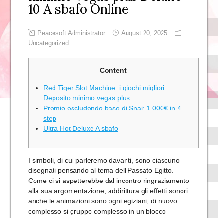
10 A sbafo Online
Peacesoft Administrator
August 20, 2025
Uncategorized
Content
Red Tiger Slot Machine: i giochi migliori:
Deposito minimo vegas plus
Premio escludendo base di Snai: 1.000€ in 4
step
Ultra Hot Deluxe A sbafo
I simboli, di cui parleremo davanti, sono ciascuno
disegnati pensando al tema dell’Passato Egitto.
Come ci si aspetterebbe dal incontro ringraziamento
alla sua argomentazione, addirittura gli effetti sonori
anche le animazioni sono ogni egiziani, di nuovo
complesso si gruppo complesso in un blocco