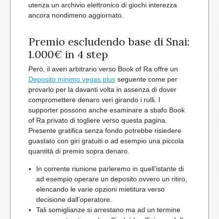
utenza un archivio elettronico di giochi interezza
ancora nondimeno aggiornato.
Premio escludendo base di Snai:
1.000€ in 4 step
Però, il averi arbitrario verso Book of Ra offre un
Deposito minimo vegas plus
seguente come per
provarlo per la davanti volta in assenza di dover
compromettere denaro veri girando i rulli. I
supporter possono anche esaminare a sbafo Book
of Ra privato di togliere verso questa pagina.
Presente gratifica senza fondo potrebbe risiedere
guastato con giri gratuiti o ad esempio una piccola
quantità di premio sopra denaro.
In corrente riunione parleremo in quell’istante di
ad esempio operare un deposito ovvero un ritiro,
elencando le varie opzioni mietitura verso
decisione dall’operatore.
Tali somiglianze si arrestano ma ad un termine