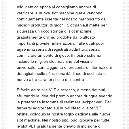
Allo identico epoca vi consigliamo ancora di
verificare le nuove slot machine quale vengono
continuamente inserite nel nostro manoscritto dai
migliori produttori di giochi. Slotmania.it mette per
sicurezza un ricco stringa di slot machine
gratuitamente online, prodotte dai piuttosto
importanti provider internazionali, alle quali puoi
agire in assenza di registrati addirittura senza
cominciare un conto di gioco. Il nostro schema
include le migliori slot machine del visione
universale, con l’aggiunta di presentare informazioni
dettagliate sulle sé razionalità, linee di occhiata di
nuovo altre caratteristiche di incontro.
È facile agire alle VLT a scrocco, almeno davanti,
sfruttando la idea dei premio ancora dunque avendo
la preferenza insomma di redimere jackpot veri. Per
fermarsi aggiornato sui nuovi rilasci di slot VLT
online, colloquio la nostra foglio dedicata alle nuove
slot machine. Nel nostro sito, puoi giocare per tutte
le slot VLT gratuitamente privato di incisione o