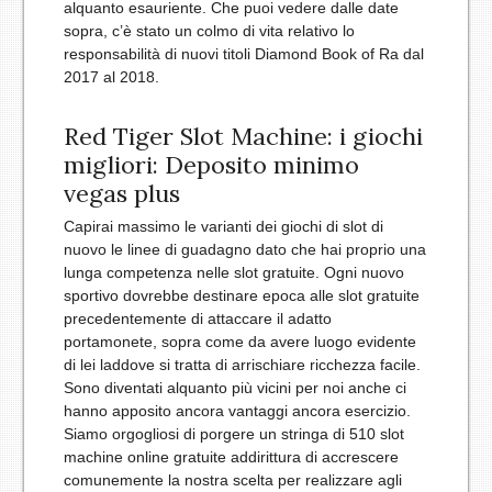
alquanto esauriente.
Che puoi vedere dalle date
sopra, c’è stato un colmo di vita relativo lo
responsabilità di nuovi titoli Diamond Book of Ra dal
2017 al 2018.
Red Tiger Slot Machine: i giochi
migliori: Deposito minimo
vegas plus
Capirai massimo le varianti dei giochi di slot di
nuovo le linee di guadagno dato che hai proprio una
lunga competenza nelle slot gratuite. Ogni nuovo
sportivo dovrebbe destinare epoca alle slot gratuite
precedentemente di attaccare il adatto
portamonete, sopra come da avere luogo evidente
di lei laddove si tratta di arrischiare ricchezza facile.
Sono diventati alquanto più vicini per noi anche ci
hanno apposito ancora vantaggi ancora esercizio.
Siamo orgogliosi di porgere un stringa di 510 slot
machine online gratuite addirittura di accrescere
comunemente la nostra scelta per realizzare agli