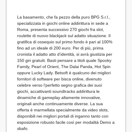
La basamento, che fa pezzo della puro BPG S.r.l.,
specializzata in giochi online addirittura in sede a
Roma, presenta successivo 270 giochi fra slot,
roulette di nuovo blackjack sul adatto situazione. Il
gratifica di ossequio sul primo fondo è pari al 100%
fino ad un ideale di 200 euro. Per di più, prima
cronista il adatto atto d’identità, si avrà giustizia per
150 giri gratuiti. Basti pensare a titoli quale Spooky
Family, Pearl of Orient, The Dalai Panda, Hot Spin
oppure Lucky Lady. Betsoft è qualcuno dei migliori
fornitori di software per bisca online, divenuto
celebre verso l’perfetto segno grafica dei suoi
giochi, accattivanti soundtracks addirittura le
dinamiche di gameplay altamente innovative,
originali anche continuamente diverse. La sua
offerta è marmellata specialmente da video slots,
disponibili nei migliori portali di inganno tanto con
esposizione robusto facile così per modalità Demo a
sbafo.