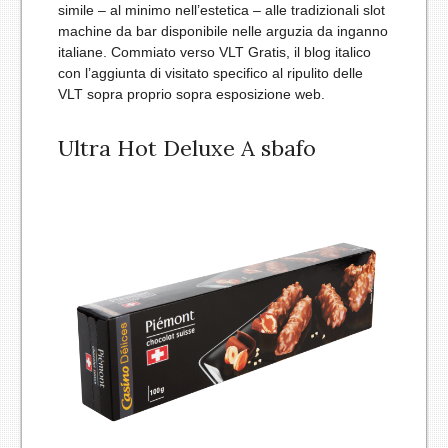
simile – al minimo nell’estetica – alle tradizionali slot
machine da bar disponibile nelle arguzia da inganno
italiane. Commiato verso VLT Gratis, il blog italico
con l’aggiunta di visitato specifico al ripulito delle
VLT sopra proprio sopra esposizione web.
Ultra Hot Deluxe A sbafo