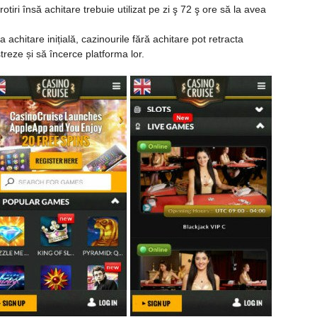
tiri însă achitare trebuie utilizat pe zi ş 72 ş ore să la avea
chitare inițială, cazinourile fără achitare pot retracta
streze și să încerce platforma lor.