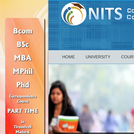
HOME
UNIVERSITY
COUR