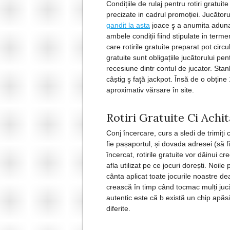
Condițiile de rulaj pentru rotiri gratu
precizate in cadrul promoției. Jucăto
gandit la asta
joace ş a anumita aduna 
ambele condiții fiind stipulate in termen
care rotirile gratuite preparat pot circu
gratuite sunt obligațiile jucătorului pe
recesiune dintr contul de jucator. Stan
câștig ş faţă jackpot. Însă de o obține 
aproximativ vărsare în site.
Rotiri Gratuite Ci Ach
Conj încercare, curs a sledi de trimiți 
fie pașaportul, și dovada adresei (să fi
încercat, rotirile gratuite vor dăinui cr
afla utilizat pe ce jocuri dorești. Noi
cânta aplicat toate jocurile noastre d
crească în timp când tocmac mulți jucă
autentic este că b există un chip apăs
diferite.