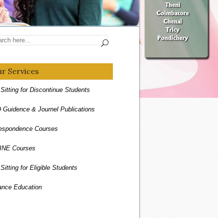
r Services
Sitting for Discontinue Students
 Guidence & Journel Publications
espondence Courses
INE Courses
Sitting for Eligible Students
ance Education
ULAR Courses