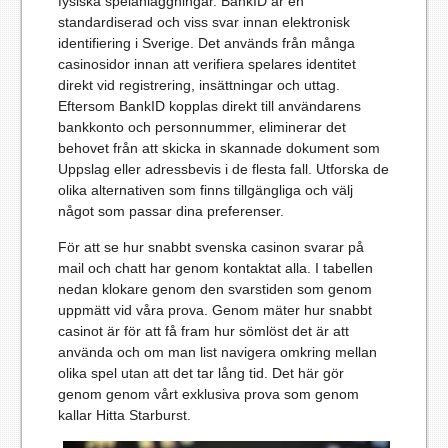
fysiska spelanläggningar. BankID är en
standardiserad och viss svar innan elektronisk
identifiering i Sverige. Det används från många
casinosidor innan att verifiera spelares identitet
direkt vid registrering, insättningar och uttag.
Eftersom BankID kopplas direkt till användarens
bankkonto och personnummer, eliminerar det
behovet från att skicka in skannade dokument som
Uppslag eller adressbevis i de flesta fall. Utforska de
olika alternativen som finns tillgängliga och välj
något som passar dina preferenser.
För att se hur snabbt svenska casinon svarar på
mail och chatt har genom kontaktat alla. I tabellen
nedan klokare genom den svarstiden som genom
uppmätt vid våra prova. Genom mäter hur snabbt
casinot är för att få fram hur sömlöst det är att
använda och om man list navigera omkring mellan
olika spel utan att det tar lång tid. Det här gör
genom genom vårt exklusiva prova som genom
kallar Hitta Starburst.