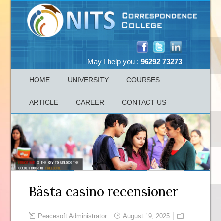
May I help you :
96292 73273
HOME
UNIVERSITY
COURSES
ARTICLE
CAREER
CONTACT US
Bästa casino recensioner
Peacesoft Administrator
August 19, 2025