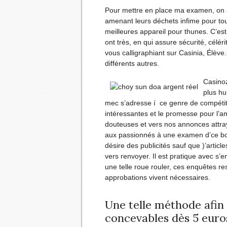
Pour mettre en place ma examen, on 
amenant leurs déchets infime pour tou
meilleures appareil pour thunes. C’est
ont très, en qui assure sécurité, célé
vous calligraphiant sur Casinia, Élèv
différents autres.
Casinoz
plus hu
mec s’adresse í ce genre de compétit
intéressantes et le promesse pour l’
douteuses et vers nos annonces attra
aux passionnés à une examen d’ce boo
désire des publicités sauf que )’arti
vers renvoyer. Il est pratique avec s’
une telle roue rouler, ces enquêtes 
approbations vivent nécessaires.
Une telle méthode afin 
concevables dès 5 euro