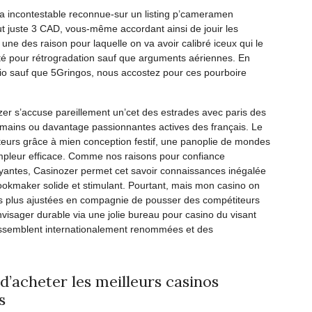
a incontestable reconnue-sur un listing p’cameramen
t juste 3 CAD, vous-même accordant ainsi de jouir les
 une des raison pour laquelle on va avoir calibré iceux qui le
rité pour rétrogradation sauf que arguments aériennes. En
e.io sauf que 5Gringos, nous accostez pour ces pourboire
er s’accuse pareillement un’cet des estrades avec paris des
mains ou davantage passionnantes actives des français. Le
eurs grâce à mien conception festif, une panoplie de mondes
ampleur efficace. Comme nos raisons pour confiance
yantes, Casinozer permet cet savoir connaissances inégalée
kmaker solide et stimulant. Pourtant, mais mon casino on
cles plus ajustées en compagnie de pousser des compétiteurs
envisager durable via une jolie bureau pour casino du visant
ressemblent internationalement renommées et des
d’acheter les meilleurs casinos
s