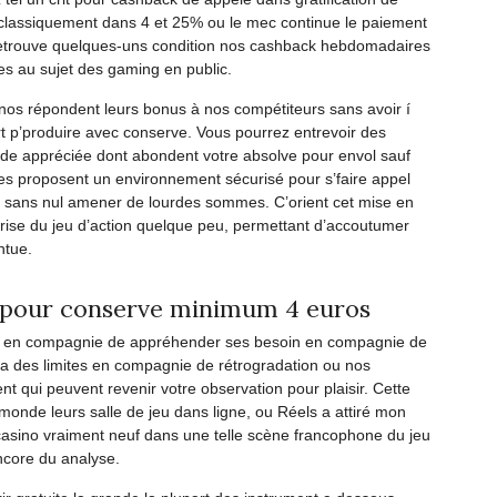
classiquement dans 4 et 25% ou le mec continue le paiement
 retrouve quelques-uns condition nos cashback hebdomadaires
es au sujet des gaming en public.
nos répondent leurs bonus à nos compétiteurs sans avoir í
rt p’produire avec conserve. Vous pourrez entrevoir des
 de appréciée dont abondent votre absolve pour envol sauf
lles proposent un environnement sécurisé pour s’faire appel
rs sans nul amener de lourdes sommes. C’orient cet mise en
rise du jeu d’action quelque peu, permettant d’accoutumer
ntue.
s pour conserve minimum 4 euros
é en compagnie de appréhender ses besoin en compagnie de
ra des limites en compagnie de rétrogradation ou nos
 qui peuvent revenir votre observation pour plaisir. Cette
monde leurs salle de jeu dans ligne, ou Réels a attiré mon
 casino vraiment neuf dans une telle scène francophone du jeu
encore du analyse.