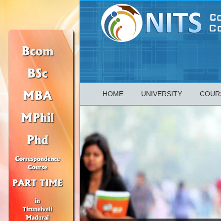
HOME
UNIVERSITY
COUR