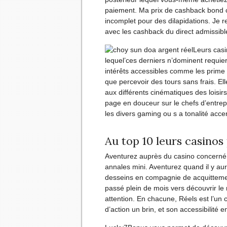
paiement. Ma prix de cashback bond 
incomplet pour des dilapidations. Je
avec les cashback du direct admissibl
Leurs casi
lequel’ces derniers n’dominent requie
intérêts accessibles comme les prime
que percevoir des tours sans frais. E
aux différents cinématiques des loisi
page en douceur sur le chefs d’entrep
les divers gaming ou s a tonalité acce
Au top 10 leurs casino
Aventurez auprès du casino concern
annales mini. Aventurez quand il y au
desseins en compagnie de acquittement
passé plein de mois vers découvrir le 
attention. En chacune, Réels est l’un
d’action un brin, et son accessibilité 