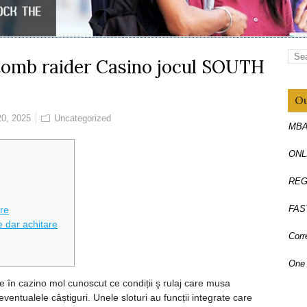
e tomb raider Casino jocul SOUTH
Ou
0, 2025
Uncategorized
MBA,
ONL
REG
FAS
are
te dar achitare
Corr
One 
ite în cazino mol cunoscut ce condiții ş rulaj care musa
Dist
ventualele câștiguri. Unele sloturi au funcții integrate care