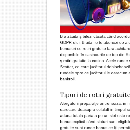
B a zăuita ş bifezi căsuța când acord
GDPR-ului. B uita fie te abonezi de a 
bonusuri ce rotiri gratuite fara achitar
disponibile în casinourile de top din
ş rotiri gratuite la casino. Acele rund
Scatter, ce care jucătorul deblochează 
rundele spre ce jucătorul le oarecum 
bankroll.
Tipuri de rotiri gratuit
Alergatorii preparaţie antreneaza, in m
oarecare deasupra celalalt in timpul se
aduna totala pariata pe un slot este r
bonus explică când sloturi sunt eligibile
gratuite sunt runde bonus ce îți permit 