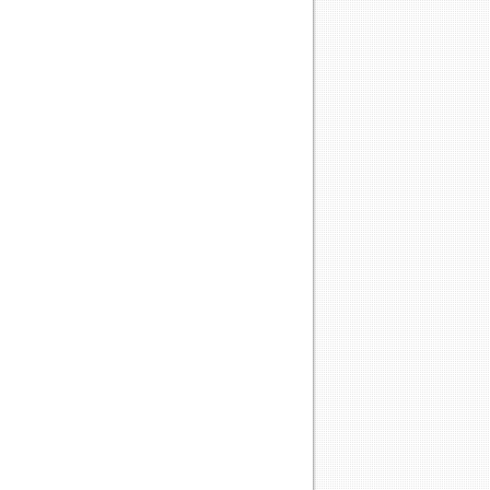
Sitting for Discontinue Students
 Guidence & Journel Publications