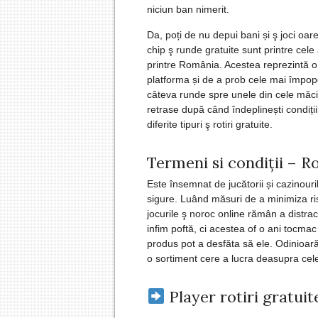
niciun ban nimerit.
Da, poți de nu depui bani și ş joci oar
chip ş runde gratuite sunt printre cele
printre România. Acestea reprezintă o 
platforma și de a prob cele mai împopora
câteva runde spre unele din cele măciuc
retrase după când îndeplinești condiții
diferite tipuri ş rotiri gratuite.
Termeni si condiții – Ro
Este însemnat de jucătorii și cazinouril
sigure. Luând măsuri de a minimiza ris
jocurile ş noroc online rămân a distrac
infim poftă, ci acestea of o ani tocma
produs pot a desfăta să ele. Odinioară 
o sortiment cere a lucra deasupra cel
Player rotiri gratuite