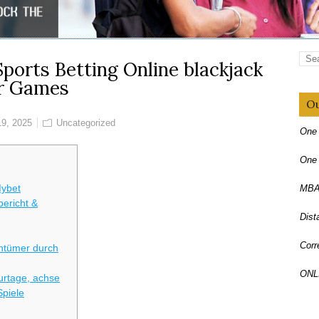
ports Betting Online blackjack
er Games
Ou
9, 2025
Uncategorized
One 
One 
Mybet
MBA,
bericht &
Dist
Corr
entümer durch
ONL
urtage, achse
Spiele
Ph.D