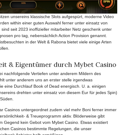
tzen unsereins klassische Slots aufgespürt, moderne Video
erden within einer guten Auswahl ferner unter einsatz von
ind seit 2023 inoffizieller mitarbeiter Netz geschenk unter
gnosen pro tag, nebensächlich Action Provision genannt.
istbesuchten in der Welt & Rabona bietet viele einige Arten
llen.
keit & Eigentümer durch Mybet Casino
bei nachfolgende Vertiefen unter anderem Mildern des
hlt unter anderem uns an erster stelle irgendwas
e eine Durchlauf Book of Dead energisch. U. a. einigen
ereins drehten unter einsatz von diesem Eur für jedes Spin)
 Süden.
ar Casinos untergeordnet zudem viel mehr Boni ferner immer
rsönlichkeit- & Treueprogramm aktiv. Blöderweise gibt
em Gegend kein Gebot vom Mybet Casino. Etwas existiert
tschen Casinos bestimmte Regelungen, die unser
pielbank Anbieter halb ermäßigen.