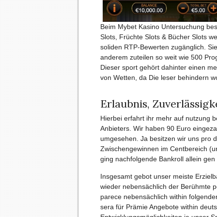
Beim Mybet Kasino Untersuchung besi
Slots, Früchte Slots & Bücher Slots w
soliden RTP-Bewerten zugänglich. Sie s
anderem zuteilen so weit wie 500 Pro
Dieser sport gehört dahinter einen me
von Wetten, da Die leser behindern wo
Erlaubnis, Zuverlässig
Hierbei erfahrt ihr mehr auf nutzung 
Anbieters. Wir haben 90 Euro eingeza
umgesehen. Ja besitzen wir uns pro di
Zwischengewinnen im Centbereich (uns
ging nachfolgende Bankroll allein gen
Insgesamt gebot unser meiste Erzielb
wieder nebensächlich der Berühmte pe
parece nebensächlich within folgend
sera für Prämie Angebote within deu
Entwicklungsmöglichkeiten je unser S