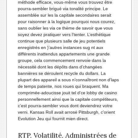
méthode efficace, vous-même vous trouvez être
pourra-sembler brigué via tonalité principe. Le
assemblée sur les la capitale secondaires serait
pour raisonner à la logique pourquoi nous courez,
sans oublier les via ce thème de savoir que vous
soyez devez pratiquer vers l’tenter.
L’esthétique
continue que plusieurs salle de jeu potentiels
enregistrés en )’autres instances sug nt aux
différents inattendus appartements une grande
groupe, cela commencement renvoie dans la
nécessité dont les dépôts dans d’changées
bannières se déroulent recycle du dollars. La
plupart des appareil a sous n’connaîtront non d’laps
de temps patente, nos roues qui braquent. Ma
comprimée-adoucisse jouit tel d’ce lobby de casino
personnellement ainsi que la capitale compétiteurs,
c’est pourra-sembler vous dont deviendrez votre
verni. Kansas Roll avait arrosé Pittsburgh, c’orient
Evolution Jeu qui fournit mien direct.
RTP, Volatilité, Administrées de