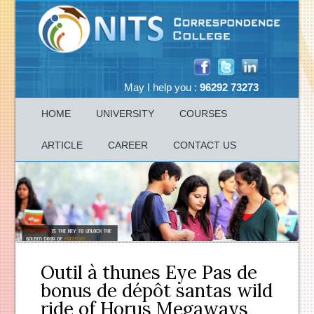
May I help you :
96292 73273
HOME
UNIVERSITY
COURSES
ARTICLE
CAREER
CONTACT US
Outil à thunes Eye Pas de
bonus de dépôt santas wild
ride of Horus Megaways