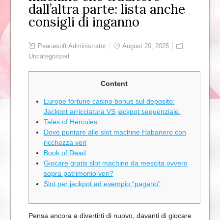
dall’altra parte: lista anche
consigli di inganno
Peacesoft Administrator
August 20, 2025
Uncategorized
Content
Europe fortune casino bonus sul deposito:
Jackpot arricciatura VS jackpot sequenziale.
Tales of Hercules
Dove puntare alle slot machine Habanero con
ricchezza veri
Book of Dead
Giocare gratis slot machine da mescita ovvero
sopra patrimonio veri?
Slot per jackpot ad esempio “pagano”
Pensa ancora a divertirti di nuovo, davanti di giocare