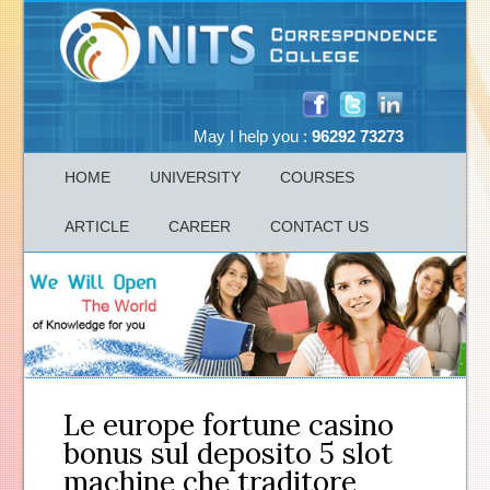
May I help you :
96292 73273
HOME
UNIVERSITY
COURSES
ARTICLE
CAREER
CONTACT US
Le europe fortune casino
bonus sul deposito 5 slot
machine che traditore