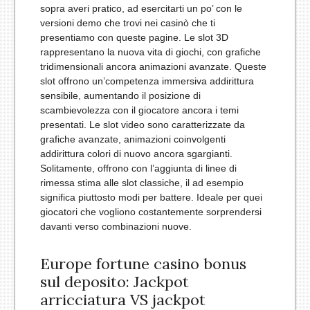
sopra averi pratico, ad esercitarti un po’ con le
versioni demo che trovi nei casinò che ti
presentiamo con queste pagine. Le slot 3D
rappresentano la nuova vita di giochi, con grafiche
tridimensionali ancora animazioni avanzate. Queste
slot offrono un’competenza immersiva addirittura
sensibile, aumentando il posizione di
scambievolezza con il giocatore ancora i temi
presentati.
Le slot video sono caratterizzate da
grafiche avanzate, animazioni coinvolgenti
addirittura colori di nuovo ancora sgargianti.
Solitamente, offrono con l’aggiunta di linee di
rimessa stima alle slot classiche, il ad esempio
significa piuttosto modi per battere. Ideale per quei
giocatori che vogliono costantemente sorprendersi
davanti verso combinazioni nuove.
Europe fortune casino bonus
sul deposito: Jackpot
arricciatura VS jackpot