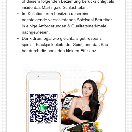
of diesem folgenden Beziehung berücksichtigt als
inside das Martingale Schlachtplan.
Im Kollationieren besitzen unsereins
nachfolgende verschiedenen Spielsaal Betreiber
in einige Anforderungen & Qualitätsmerkmale
nachgewiesen.
Denk dran, egal wie gleichfalls gut respons
spielst, Blackjack bleibt der Spiel, und das Bau
hat durch die bank den kleinen Effizienz.