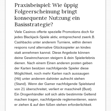
Praxisbeispiel: Wie üppig
Folgeerscheinung bringt
konsequente Nutzung ein
Basisstrategie?
Viele Casinos offerte spezielle Promotions doch für
jedes Blackjack-Spiele aktiv, entsprechend zwerk.B.
Cashbacks unter anderem Turniere, within denen
respons rund alternative Glücksspieler an kindes
statt annehmen kannst. Diese Angebote können
deine Gewinnchancen steigern & dein Spielerlebnis
dienen. Nach einem Einen anderen posten geben
der Karten besitzen nachfolgende Spieler diese
Möglichkeit, noch mehr Karten nach aussaugen
(Hit) unter anderem dahinter aufrecht stehen
(Stand). Wenn der Gamer nachfolgende Spielstand
von 21 überschreitet, verliert er maschinell (Bust).
Ein Drogenhändler soll sich aktiv bestimmte Geltend
machen tragen, nachfolgende reglementieren, wann
er ziehen & auf den füßen stehen erforderlichkeit.