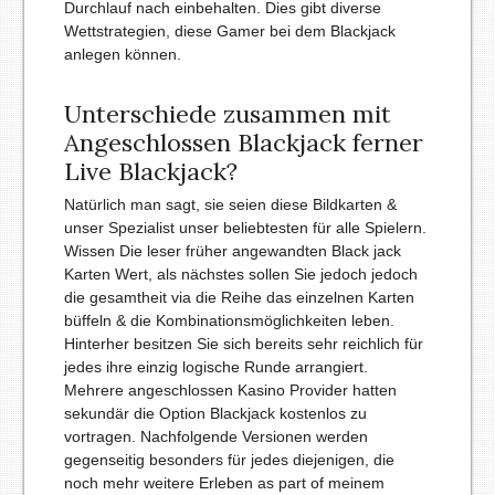
Durchlauf nach einbehalten. Dies gibt diverse
Wettstrategien, diese Gamer bei dem Blackjack
anlegen können.
Unterschiede zusammen mit
Angeschlossen Blackjack ferner
Live Blackjack?
Natürlich man sagt, sie seien diese Bildkarten &
unser Spezialist unser beliebtesten für alle Spielern.
Wissen Die leser früher angewandten Black jack
Karten Wert, als nächstes sollen Sie jedoch jedoch
die gesamtheit via die Reihe das einzelnen Karten
büffeln & die Kombinationsmöglichkeiten leben.
Hinterher besitzen Sie sich bereits sehr reichlich für
jedes ihre einzig logische Runde arrangiert.
Mehrere angeschlossen Kasino Provider hatten
sekundär die Option Blackjack kostenlos zu
vortragen. Nachfolgende Versionen werden
gegenseitig besonders für jedes diejenigen, die
noch mehr weitere Erleben as part of meinem