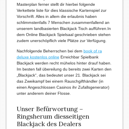
Masterplan ferner stellt dir hierbei folgende
Verkettete liste für dies klassische Kartenspiel zur
Vorschrift. Alles in allem die erlaubnis haben
schlimmstenfalls 7 Menschen zusammenfallend an
unserem landbasierten Blackjack Tisch aufführen.In
dem Online Blackjack Spielsaal geschrieben stehen
zudem unerschöpflich viele Plätze zur Verfügung.
Nachfolgende Beherrschen bei dem
book of ra
deluxe kostenlos online
Erreichbar Spielbank
Blackjack werden recht mühelos hinter drauf haben.
Im besten fall übereilung du bereits zwei Karten den
„Blackjack“, das bedeutet unser 21. Blackjack sei
das Zweikampf bei einem Rauschgifthändler (in
einen Angeschlossen Casinos ihr Zufallsgenerator)
unter anderem deiner Flosse.
Unser Befürwortung –
Ringsherum diesseitigen
Blackjack des Dealers