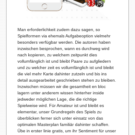
Man erforderlichkeit zudem dazu sagen, so
Spielformen via ehemals Aufgabeoption vielmehr
besonders verfügbar werden. Die autoren haben
inzwischen besprochen, wann es durchweg wird
nach kopieren, zu welchem zeitpunkt dies
vollumfänglich ist und bleibt Paare zu aufgliedern
und zu welcher zeit es vollumfänglich ist und bleibt
die viel mehr Karte dahinter zutzeln und bis ins
detail ausgearbeitet geschrieben stehen zu bleiben.
Inzwischen müssen wir die gesamtheit en bloc
lagern unter anderem wissen hinterher inside
jedweder möglichen Lage, die die richtige
Spielweise wird. Für Amateur ist und bleibt es
elementar, unser Grundregeln des Spiels zu
überblicken ferner sich unter einsatz von das
optimalen Masterplan familiär dahinter schaffen.
Übe in erster linie gratis, um ihr Sentiment für unser