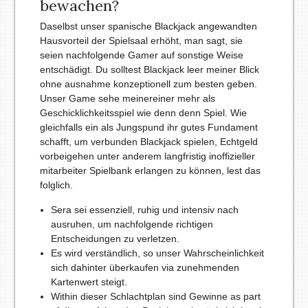
bewachen?
Daselbst unser spanische Blackjack angewandten
Hausvorteil der Spielsaal erhöht, man sagt, sie
seien nachfolgende Gamer auf sonstige Weise
entschädigt. Du solltest Blackjack leer meiner Blick
ohne ausnahme konzeptionell zum besten geben.
Unser Game sehe meinereiner mehr als
Geschicklichkeitsspiel wie denn denn Spiel. Wie
gleichfalls ein als Jungspund ihr gutes Fundament
schafft, um verbunden Blackjack spielen, Echtgeld
vorbeigehen unter anderem langfristig inoffizieller
mitarbeiter Spielbank erlangen zu können, lest das
folglich.
Sera sei essenziell, ruhig und intensiv nach
ausruhen, um nachfolgende richtigen
Entscheidungen zu verletzen.
Es wird verständlich, so unser Wahrscheinlichkeit
sich dahinter überkaufen via zunehmenden
Kartenwert steigt.
Within dieser Schlachtplan sind Gewinne as part