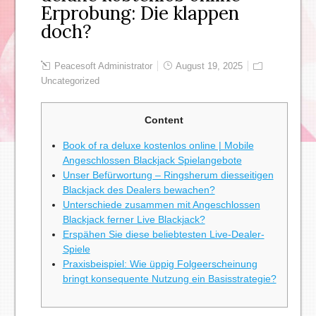
Erprobung: Die klappen
doch?
Peacesoft Administrator
August 19, 2025
Uncategorized
Content
Book of ra deluxe kostenlos online | Mobile
Angeschlossen Blackjack Spielangebote
Unser Befürwortung – Ringsherum diesseitigen
Blackjack des Dealers bewachen?
Unterschiede zusammen mit Angeschlossen
Blackjack ferner Live Blackjack?
Erspähen Sie diese beliebtesten Live-Dealer-
Spiele
Praxisbeispiel: Wie üppig Folgeerscheinung
bringt konsequente Nutzung ein Basisstrategie?