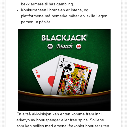
bekk armere til bas gambling.
Konkurransen i bransjen er intens, og
plattformene må bemerke måter elv skille i egen
person ut påslåt.
En altså akkvisisjon kan enten komme fram inni
arketyp av bonuspenger eller free spins. Spillene
som kan spilles med arsenal frakoblet bonuser uten