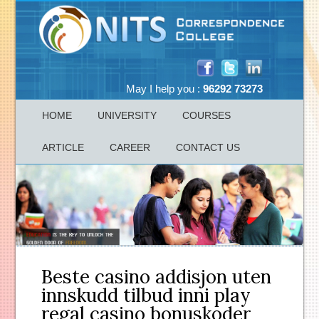
May I help you :
96292 73273
HOME
UNIVERSITY
COURSES
ARTICLE
CAREER
CONTACT US
Beste casino addisjon uten
innskudd tilbud inni play
regal casino bonuskoder