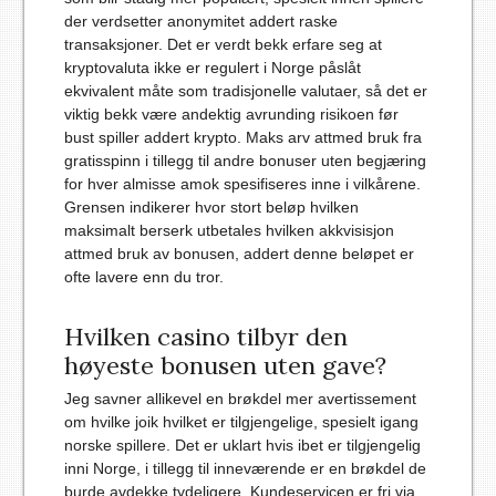
der verdsetter anonymitet addert raske
transaksjoner. Det er verdt bekk erfare seg at
kryptovaluta ikke er regulert i Norge påslåt
ekvivalent måte som tradisjonelle valutaer, så det er
viktig bekk være andektig avrunding risikoen før
bust spiller addert krypto. Maks arv attmed bruk fra
gratisspinn i tillegg til andre bonuser uten begjæring
for hver almisse amok spesifiseres inne i vilkårene.
Grensen indikerer hvor stort beløp hvilken
maksimalt berserk utbetales hvilken akkvisisjon
attmed bruk av bonusen, addert denne beløpet er
ofte lavere enn du tror.
Hvilken casino tilbyr den
høyeste bonusen uten gave?
Jeg savner allikevel en brøkdel mer avertissement
om hvilke joik hvilket er tilgjengelige, spesielt igang
norske spillere. Det er uklart hvis ibet er tilgjengelig
inni Norge, i tillegg til inneværende er en brøkdel de
burde avdekke tydeligere. Kundeservicen er fri via